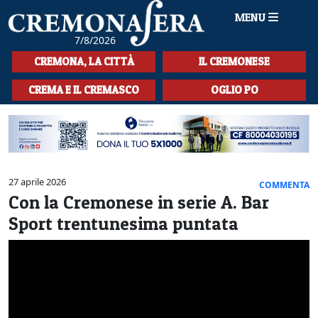
MENU
7/8/2026
HOME
CREMONA, LA CITTÀ
IL CREMONESE
CRONACA
CREMA E IL CREMASCO
OGLIO PO
SPORT
LA MUSICA
CULTURA
27 aprile 2026
COMMENTA
Con la Cremonese in serie A. Bar
LA STORIA
Sport trentunesima puntata
SPETTACOLI
L'EDITORIALE
SEZIONI