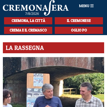
MENU
7/8/2026
HOME
CREMONA, LA CITTÀ
IL CREMONESE
CRONACA
CREMA E IL CREMASCO
OGLIO PO
SPORT
LA RASSEGNA
LA MUSICA
CULTURA
LA STORIA
SPETTACOLI
L'EDITORIALE
SEZIONI