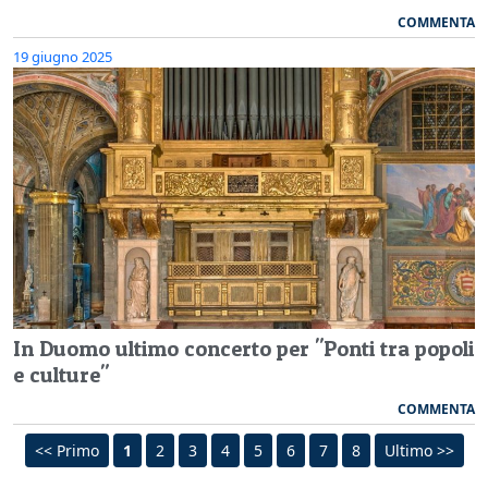
COMMENTA
19 giugno 2025
In Duomo ultimo concerto per "Ponti tra popoli
e culture"
COMMENTA
<< Primo
1
2
3
4
5
6
7
8
Ultimo >>