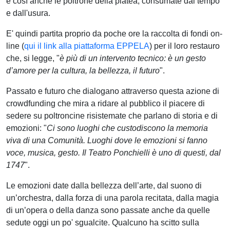
e così anche le poltrone della platea, consumate dal tempo
e dall'usura.
E' quindi partita proprio da poche ore la raccolta di fondi on-
line (
qui il link alla piattaforma EPPELA
) per il loro restauro
che, si legge, "
è più di un intervento tecnico: è un gesto
d’amore per la cultura, la bellezza, il futuro
".
Passato e futuro che dialogano attraverso questa azione di
crowdfunding che mira a ridare al pubblico il piacere di
sedere su poltroncine risistemate che parlano di storia e di
emozioni: "
Ci sono luoghi che custodiscono la memoria
viva di una Comunità. Luoghi dove le emozioni si fanno
voce, musica, gesto. Il Teatro Ponchielli è uno di questi, dal
1747
".
Le emozioni date dalla bellezza dell’arte, dal suono di
un’orchestra, dalla forza di una parola recitata, dalla magia
di un’opera o della danza sono passate anche da quelle
sedute oggi un po' sgualcite. Qualcuno ha scitto sulla