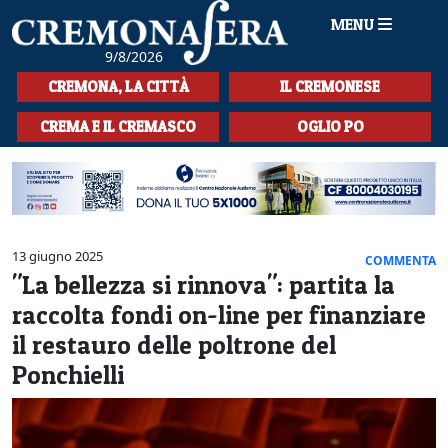
MENU
9/8/2026
HOME
CREMONA, LA CITTÀ
IL CREMONESE
CRONACA
CREMA E IL CREMASCO
OGLIO PO
SPORT
LA MUSICA
CULTURA
13 giugno 2025
COMMENTA
"La bellezza si rinnova": partita la
LA STORIA
raccolta fondi on-line per finanziare
SPETTACOLI
il restauro delle poltrone del
Ponchielli
L'EDITORIALE
SEZIONI