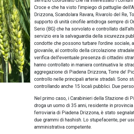
servizio coordinato che ha interessato i comuni 
Croce e che ha visto l’impiego di pattuglie dell
Drizzona, Scandolara Ravara, Rivarolo del Re, To
supporto di unità cinofile antidroga sempre di Ori
Serio (BG) che ha sorvolato e controllato dall’alto
servizio era la salvaguardia della sicurezza pubb
condotte che possono turbare l’ordine sociale, al
giovanile, al controllo della circolazione strada
verifica dell’eventuale presenza di cittadini strani
hanno controllato in maniera continuativa le strade
aggregazione di Piadena Drizzona, Torre de’ Pic
controllo nelle principali arterie stradali. Sono 
controllando anche 15 locali pubblici. Due pers
Nel primo caso, i Carabinieri della Stazione di
droga un uomo di 35 anni, residente in provincia 
ferroviaria di Piadena Drizzona, è stato segnala
due grammi di hashish. Lo stupefacente, per uso
amministrativa competente.