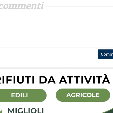
commenti
Comm