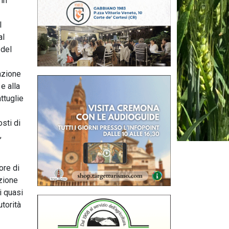
 in
l
al
 del
gazione
e alla
attuglie
sti di
,
ore di
azione
i quasi
torità