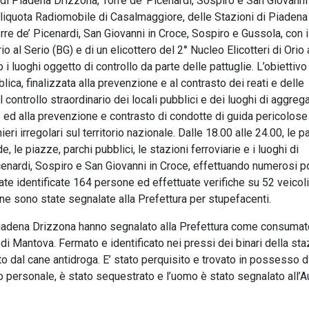
di Piadena Drizzona, Torre de’ Picenardi, Sospiro e San Giovanni
’Aliquota Radiomobile di Casalmaggiore, delle Stazioni di Piadena
rre de’ Picenardi, San Giovanni in Croce, Sospiro e Gussola, con i
o al Serio (BG) e di un elicottero del 2° Nucleo Elicotteri di Orio 
 i luoghi oggetto di controllo da parte delle pattuglie. L’obiettivo
lica, finalizzata alla prevenzione e al contrasto dei reati e delle
 controllo straordinario dei locali pubblici e dei luoghi di aggre
le ed alla prevenzione e contrasto di condotte di guida pericolose 
eri irregolari sul territorio nazionale. Dalle 18.00 alle 24.00, le p
, le piazze, parchi pubblici, le stazioni ferroviarie e i luoghi di
enardi, Sospiro e San Giovanni in Croce, effettuando numerosi po
state identificate 164 persone ed effettuate verifiche su 52 veicoli
one sono state segnalate alla Prefettura per stupefacenti.
 Piadena Drizzona hanno segnalato alla Prefettura come consumat
di Mantova. Fermato e identificato nei pressi dei binari della st
to dal cane antidroga. E’ stato perquisito e trovato in possesso d
 personale, è stato sequestrato e l’uomo è stato segnalato all’Au