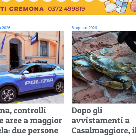
o 2026
8 agosto 2026
ma, controlli
Dopo gli
le aree a maggior
avvistamenti a
ela: due persone
Casalmaggiore, i