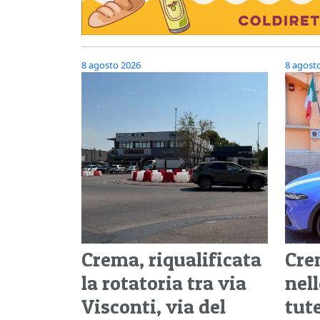
8 agosto 2026
8 agost
Crema, riqualificata
Cre
la rotatoria tra via
nel
Visconti, via del
tut