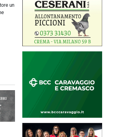
tore un
ne