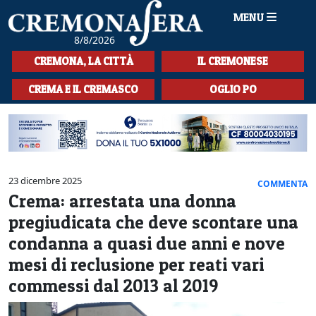
MENU
8/8/2026
HOME
CREMONA, LA CITTÀ
IL CREMONESE
CRONACA
CREMA E IL CREMASCO
OGLIO PO
SPORT
LA MUSICA
CULTURA
23 dicembre 2025
COMMENTA
Crema: arrestata una donna
LA STORIA
pregiudicata che deve scontare una
SPETTACOLI
condanna a quasi due anni e nove
mesi di reclusione per reati vari
L'EDITORIALE
commessi dal 2013 al 2019
SEZIONI