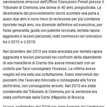
carcerazione emesso dall’Ufficio Esecuzioni Penali presso il
Tribunale di Cremona, una donna di 40 anni, pregiudicata. La
destinataria del provvedimento dovrà scontare una pena a
quasi due anni e nove mesi di reclusione per più condanne
riportate negli anni, ora divenute definitive ed esecutive, per
false generalità, guida con patente revocata, tentata rapina
aggravata e lesioni personali, reati commessi nel cremasco
tra il 2013 e il 2019.
Nel dicembre del 2013 era stata arrestata per tentata rapina
aggravata e lesioni personali nei confronti della dipendente
di una macelleria di Crema che aveva minacciato con un
coltello per farsi consegnare l’incasso. La vittima aveva
reagito ed era nata una colluttazione. Erano intervenuti dei
passanti che l’avevano bloccata e consegnata alle forze
dell’ordine, con conseguente arresto. Nel 2015 era stata
condannata dal Tribunale di Cremona, poi la sentenza era
stata confermata dalla Corte d’Appello di Brescia.
Invece, nell’ottobre del 2019 era stata fermata dai Carabinieri