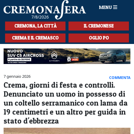
MENU
7/8/2026
HOME
CREMONA, LA CITTÀ
IL CREMONESE
CRONACA
CREMA E IL CREMASCO
OGLIO PO
SPORT
LA MUSICA
CULTURA
7 gennaio 2026
COMMENTA
Crema, giorni di festa e controlli.
LA STORIA
Denunciato un uomo in possesso di
SPETTACOLI
un coltello serramanico con lama da
19 centimetri e un altro per guida in
L'EDITORIALE
stato d'ebbrezza
SEZIONI