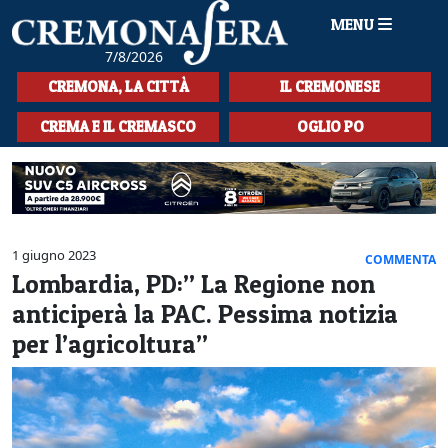
MENU
7/8/2026
HOME
CREMONA, LA CITTÀ
IL CREMONESE
CRONACA
CREMA E IL CREMASCO
OGLIO PO
SPORT
LA MUSICA
CULTURA
1 giugno 2023
COMMENTA
Lombardia, PD:” La Regione non
LA STORIA
anticiperà la PAC. Pessima notizia
SPETTACOLI
per l’agricoltura”
L'EDITORIALE
SEZIONI