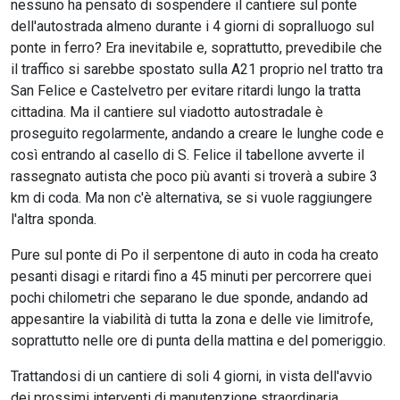
nessuno ha pensato di sospendere il cantiere sul ponte
dell'autostrada almeno durante i 4 giorni di sopralluogo sul
ponte in ferro? Era inevitabile e, soprattutto, prevedibile che
il traffico si sarebbe spostato sulla A21 proprio nel tratto tra
San Felice e Castelvetro per evitare ritardi lungo la tratta
cittadina. Ma il cantiere sul viadotto autostradale è
proseguito regolarmente, andando a creare le lunghe code e
così entrando al casello di S. Felice il tabellone avverte il
rassegnato autista che poco più avanti si troverà a subire 3
km di coda. Ma non c'è alternativa, se si vuole raggiungere
l'altra sponda.
Pure sul ponte di Po il serpentone di auto in coda ha creato
pesanti disagi e ritardi fino a 45 minuti per percorrere quei
pochi chilometri che separano le due sponde, andando ad
appesantire la viabilità di tutta la zona e delle vie limitrofe,
soprattutto nelle ore di punta della mattina e del pomeriggio.
Trattandosi di un cantiere di soli 4 giorni, in vista dell'avvio
dei prossimi interventi di manutenzione straordinaria,