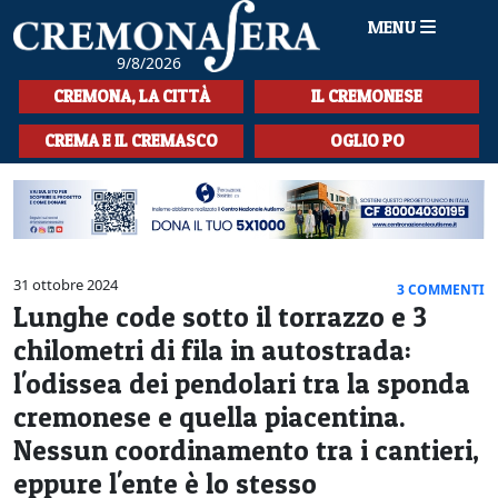
MENU
9/8/2026
HOME
CREMONA, LA CITTÀ
IL CREMONESE
CRONACA
CREMA E IL CREMASCO
OGLIO PO
SPORT
LA MUSICA
CULTURA
31 ottobre 2024
3 COMMENTI
Lunghe code sotto il torrazzo e 3
LA STORIA
chilometri di fila in autostrada:
SPETTACOLI
l'odissea dei pendolari tra la sponda
cremonese e quella piacentina.
L'EDITORIALE
Nessun coordinamento tra i cantieri,
SEZIONI
eppure l'ente è lo stesso