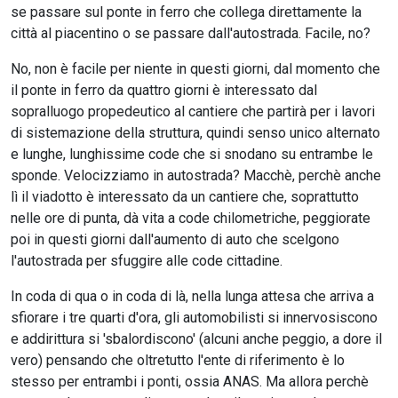
se passare sul ponte in ferro che collega direttamente la
città al piacentino o se passare dall'autostrada. Facile, no?
No, non è facile per niente in questi giorni, dal momento che
il ponte in ferro da quattro giorni è interessato dal
sopralluogo propedeutico al cantiere che partirà per i lavori
di sistemazione della struttura, quindi senso unico alternato
e lunghe, lunghissime code che si snodano su entrambe le
sponde. Velocizziamo in autostrada? Macchè, perchè anche
lì il viadotto è interessato da un cantiere che, soprattutto
nelle ore di punta, dà vita a code chilometriche, peggiorate
poi in questi giorni dall'aumento di auto che scelgono
l'autostrada per sfuggire alle code cittadine.
In coda di qua o in coda di là, nella lunga attesa che arriva a
sfiorare i tre quarti d'ora, gli automobilisti si innervosiscono
e addirittura si 'sbalordiscono' (alcuni anche peggio, a dore il
vero) pensando che oltretutto l'ente di riferimento è lo
stesso per entrambi i ponti, ossia ANAS. Ma allora perchè