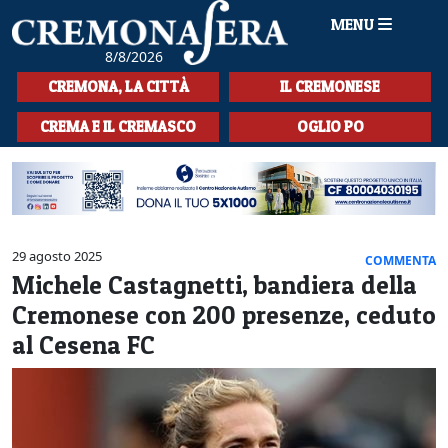
MENU
8/8/2026
HOME
CREMONA, LA CITTÀ
IL CREMONESE
CRONACA
CREMA E IL CREMASCO
OGLIO PO
SPORT
LA MUSICA
CULTURA
29 agosto 2025
COMMENTA
Michele Castagnetti, bandiera della
LA STORIA
Cremonese con 200 presenze, ceduto
SPETTACOLI
al Cesena FC
L'EDITORIALE
SEZIONI