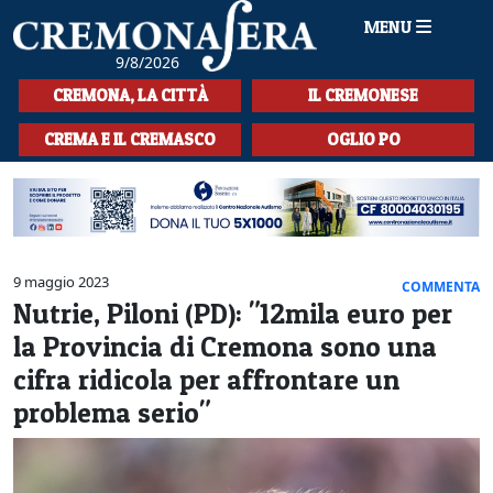
MENU
9/8/2026
HOME
CREMONA, LA CITTÀ
IL CREMONESE
CRONACA
CREMA E IL CREMASCO
OGLIO PO
SPORT
LA MUSICA
CULTURA
9 maggio 2023
COMMENTA
Nutrie, Piloni (PD): "12mila euro per
LA STORIA
la Provincia di Cremona sono una
SPETTACOLI
cifra ridicola per affrontare un
problema serio"
L'EDITORIALE
SEZIONI