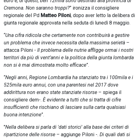
euro e, di questi, ben 12mila sono destinati alla provincia di
Cremona. Non saranno troppi?
” ironizza il consigliere
regionale del Pd
Matteo Piloni
, dopo aver letto la delibera di
giunta regionale approvata nella seduta di lunedì 8 maggio.
“
Una cifra ridicola che certamente non contribuirà a gestire
un problema che invece necessita della massima serietà
–
attacca Piloni -
Il problema delle nutrie affligge ormai i nostri
territori da più di vent’anni e la politica della giunta lombarda
non si è mai dimostrata molto efficace
”.
“
Negli anni, Regione Lombardia ha stanziato tra i 100mila e i
525mila euro annui, con una parentesi nel 2017 dove
addirittura non erano state stanziate risorse
– spiega il
consigliere dem-.
È evidente a tutti che si tratta di cifre
insufficienti che rischiano di lasciare sulla carta qualsiasi
buona intenzione
”.
"
Nella delibera si parla di 'dati storici' alla base dei criteri di
ripartizione delle risorse
– aggiunge Piloni -.
Di quali dati si