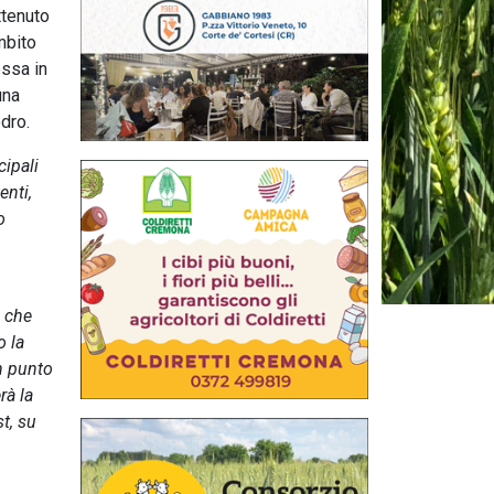
ttenuto
mbito
essa in
una
edro.
cipali
enti,
o
o che
o la
n punto
rà la
st, su