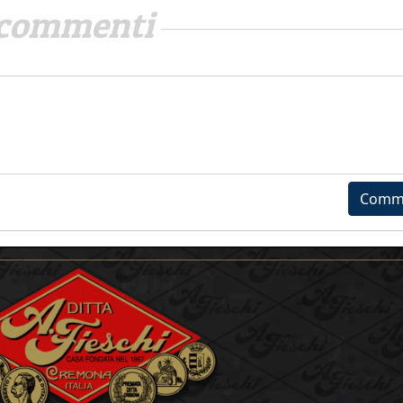
commenti
Comm