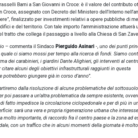
Grasselli Barni a San Giovanni in Croce: è il valore del contributo o
n Croce, assegnato con Decreto del Ministero dell’Interno nell’a
e”, finalizzato per investimenti relativi a opere pubbliche di m
fici e del territorio. Con tale importo l’amministrazione attuerà 
el tratto che collega il passaggio a livello alla Chiesa di San Zav
rio
– commenta il Sindaco
Pierguido Asinari
-,
uno dei punti prin
il quale ci siamo mossi per tempo alla ricerca di fondi. Siamo cont
dei carabinieri, i giardini Dante Alighieri, gli interventi al centr
 citare alcuni degli obiettivi infrastrutturali raggiunti in questa
che potrebbero giungere già in corso d’anno”.
artiremo dalla risoluzione di alcune problematiche del sottosuol
er poi passare a un’altra problematica da sempre esistente, ovver
di fatto impedisce la circolazione ciclopedonale e per di più in u
rficie: sarà una vera e propria rigenerazione urbana che interesse
 via molto importante, di raccordo fra il centro paese e la zona ad e
pedale, con un traffico che in alcuni momenti della giornata è molto