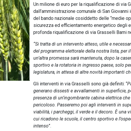
Un milione di euro per la riqualificazione di via 
dall’amministrazione comunale di San Giovanni i
del bando nazionale cosiddetto delle “medie oper
sicurezza ed efficientamento energetico degli edi
profonda riqualificazione di via Grasselli Barni n
“Si tratta di un intervento atteso, utile e necessa
del programma elettorale della nostra lista, per 
un’altra promessa sarà mantenuta, dopo la caserma 
sportivo e la rotatoria in ingresso paese, solo per
legislatura, in attesa di altre novità importanti 
Gli interventi in via Grasselli sono già definiti: “
P
generano dissesti e avvallamenti in superficie, p
presenza di un’ingombrante cabina elettrica che 
pericoloso. Passeremo poi agli interventi in supe
viabilità, i parcheggi, il verde e il decoro. È una
cui ricadono le scuole, il centro sportivo e l’os
intenso
”.