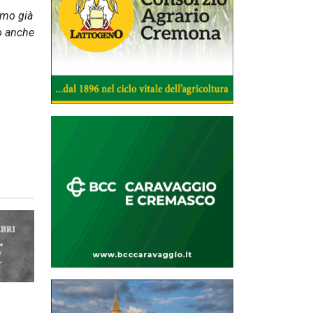
amo già
no anche