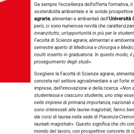
Da sempre l’eccellenza dell’offerta formativa, il 
sostenibilità ambientale e le solide prospettive 
agrarie
, alimentari e ambientali dell’
Università 
però, ci sono numerose novità che caratterizzano
innanzitutto, un’opportunità in più per le student
Facoltà di Scienze agrarie, alimentari e ambientali
semestre aperto di Medicina e chirurgia e Medici
risulti inserito in graduatoria. In questo modo, 
proseguimento degli studi
».
Scegliere la Facoltà di Scienze agrarie, aliment
concreta nel settore agroalimentare e un forte i
imprese, dell’innovazione e della ricerca. «
Non a
studentessa e ciascuno studente, uno step essen
nelle imprese di primaria importanza, nazionali e
sono interessati alle lauree magistrali, fanno b
dai corsi di laurea nella sede di Piacenza-Cremo
laureati magistrali
». Questo significa che chi co
mondo del lavoro, con prospettive concrete di cre