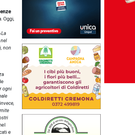
ienze
. Oggi,
«
La
 nel
i, non
za
le
r ogni
eale
invece,
rnite
stri
nel
cati e