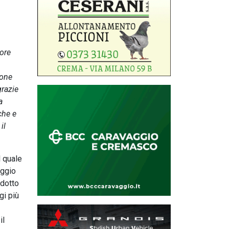
iore
ione
grazie
a
che e
il
l quale
aggio
odotto
gi più
il