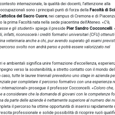
contesto internazionale, la qualità dei docenti, l’attenzione alla
occupazionali sono i principali punti di forza della
Facoltà di Sc
Cattolica del Sacro Cuore
, nei campus di Cremona e di Piacenza
 la prima Facoltà nata nella sede piacentina dell’Ateneo. «
C’è,
esse e gli studenti
» spiega il preside
Pier Sandro Cocconcelli
. 
, infatti, riconoscerà i crediti formativi universitari (CFU) ottenuti
na veterinaria anche a chi, pur avendo superato gli esami previst
il percorso svolto non andrà perso e potrà essere valorizzato nel
ari e ambientali significa unire formazione d’eccellenza, esperien
mpegno verso la sostenibilità, a stretto contatto con il mondo del
 caso, tutte le lauree triennali prevedono uno stage in azienda pe
ziale per completare il percorso formativo con una esperienza r
 internazionali
» prosegue il professor Cocconcelli. «
Coloro che, 
ene a considerare che la domanda di giovani con le competenze fo
na da parte delle aziende è nettamente superiore al numero dei no
mpleta il percorso ha ottime opportunità di inserirsi rapidamente 
scita professionale e solide possibilità di ricoprire ruoli qualifi