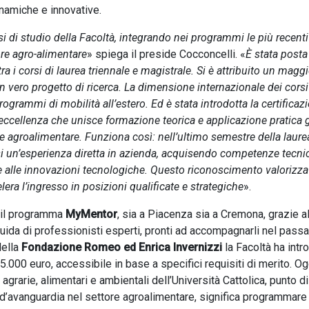
dinamiche e innovative.
rsi di studio della Facoltà, integrando nei programmi le più recenti
ore agro-alimentare
» spiega il preside Cocconcelli. «
È stata posta
ra i corsi di laurea triennale e magistrale. Si è attribuito un magg
un vero progetto di ricerca. La dimensione internazionale dei corsi
programmi di mobilità all’estero. Ed è stata introdotta la certificaz
ccellenza che unisce formazione teorica e applicazione pratica 
re agroalimentare. Funziona così: nell’ultimo semestre della laure
esi un’esperienza diretta in azienda, acquisendo competenze tecni
 e alle innovazioni tecnologiche. Questo riconoscimento valorizza 
elera l’ingresso in posizioni qualificate e strategiche
».
o il programma
MyMentor
, sia a Piacenza sia a Cremona, grazie a
uida di professionisti esperti, pronti ad accompagnarli nel pass
della
Fondazione Romeo ed Enrica Invernizzi
la Facoltà ha intr
 5.000 euro, accessibile in base a specifici requisiti di merito. Og
grarie, alimentari e ambientali dell’Università Cattolica, punto di
a d’avanguardia nel settore agroalimentare, significa programmare 