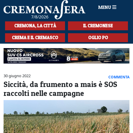
MENU
7/8/2026
HOME
CREMONA, LA CITTÀ
IL CREMONESE
CRONACA
CREMA E IL CREMASCO
OGLIO PO
SPORT
LA MUSICA
CULTURA
30 giugno 2022
COMMENTA
Siccità, da frumento a mais è SOS
LA STORIA
raccolti nelle campagne
SPETTACOLI
L'EDITORIALE
SEZIONI