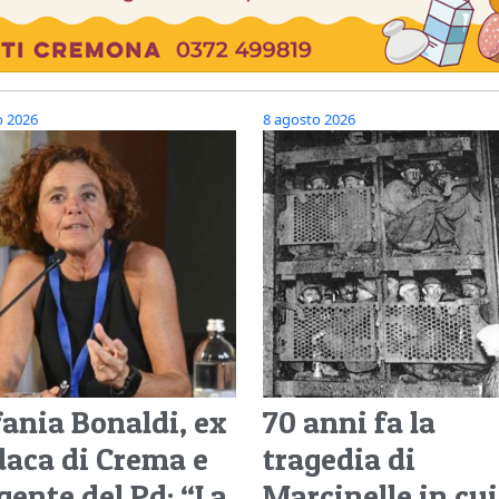
o 2026
8 agosto 2026
fania Bonaldi, ex
70 anni fa la
daca di Crema e
tragedia di
gente del Pd: “La
Marcinelle in cui