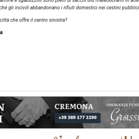
e, cantine e sgabuzzini sono pieni di sacchi blu maleodoranti in atte
ché gli incivili abbandonano i rifiuti domestici nei cestini pubblici
tà che offre il centro sinistra?
ia