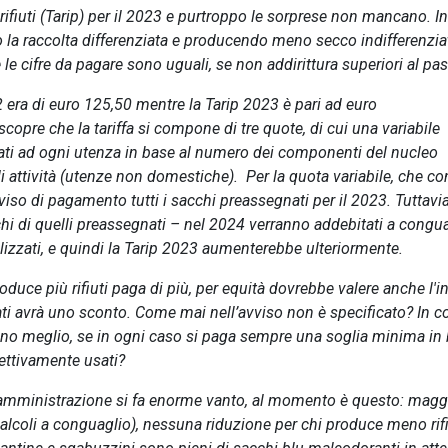
 rifiuti (Tarip) per il 2023 e purtroppo le sorprese non mancano. In
a raccolta differenziata e producendo meno secco indifferenzia
le cifre da pagare sono uguali, se non addirittura superiori al pa
 era di euro 125,50 mentre la Tarip 2023 è pari ad euro
copre che la tariffa si compone di tre quote, di cui una variabile
ati ad ogni utenza in base al numero dei componenti del nucleo
i attività (utenze non domestiche). Per la quota variabile, che c
viso di pagamento tutti i sacchi preassegnati per il 2023. Tuttavia
hi di quelli preassegnati – nel 2024 verranno addebitati a congua
lizzati, e quindi la Tarip 2023 aumenterebbe ulteriormente.
oduce più rifiuti paga di più, per equità dovrebbe valere anche l'i
ati avrà uno sconto. Come mai nell’avviso non è specificato? In c
ziano meglio, se in ogni caso si paga sempre una soglia minima in 
ettivamente usati?
ui l’amministrazione si fa enorme vanto, al momento è questo: magg
alcoli a conguaglio), nessuna riduzione per chi produce meno rifi