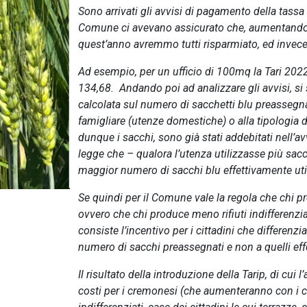
Sono arrivati gli avvisi di pagamento della tassa
Comune ci avevano assicurato che, aumentando l
quest’anno avremmo tutti risparmiato, ed invece 
Ad esempio, per un ufficio di 100mq la Tari 2022
134,68. Andando poi ad analizzare gli avvisi, si s
calcolata sul numero di sacchetti blu preassegn
famigliare (utenze domestiche) o alla tipologia d
dunque i sacchi, sono già stati addebitati nell’av
legge che – qualora l’utenza utilizzasse più sacc
maggior numero di sacchi blu effettivamente uti
Se quindi per il Comune vale la regola che chi pr
ovvero che chi produce meno rifiuti indifferenzi
consiste l’incentivo per i cittadini che differen
numero di sacchi preassegnati e non a quelli eff
Il risultato della introduzione della Tarip, di c
costi per i cremonesi (che aumenteranno con i c