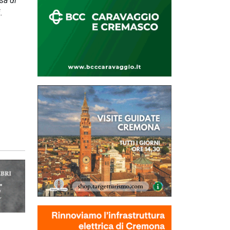
sa di
.