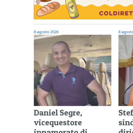
8 agosto 2026
8 agost
Daniel Segre,
Ste
vicequestore
sin
innamorato di
diri