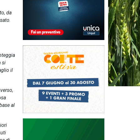
to, da
ssato.
onteggia
 si
glio il
nverso,
osa
base al
iori
uti