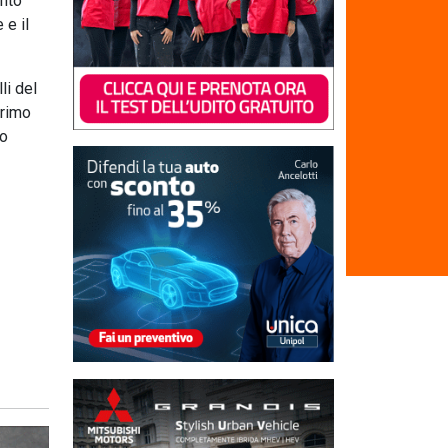
Into
 e il
li del
primo
no