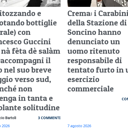
itozzando e
Crema: i Carabini
otando bottiglie
della Stazione di
rale) con
Soncino hanno
ncesco Guccini
denunciato un
 nà fèta dè salàm
uomo ritenuto
 accompagni il
responsabile di
o nel suo breve
tentato furto in
ggio verso sud,
esercizio
inché non
commerciale
enga in tanta e
CO
olante solitudine
3 COMMENTI
cio Bartoli
o 2026
7 agosto 2026