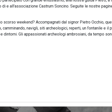
nno partecipato con grande entusiasmo, alla nostra guida Pietro, a 
o di e all'associazione Castrum Soncino. Seguite le nostre pagine
 lo scorso weekend? Accompagnati dal signor Pietro Occhio, quel
amminando, navigli, siti archeologici, reperti, un fontanile e il 
 e dintorni. Gli appassionati archeologi ambrosiani, da tempo so