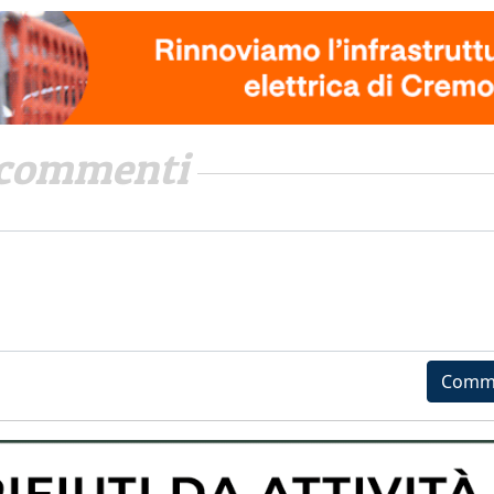
commenti
Comm