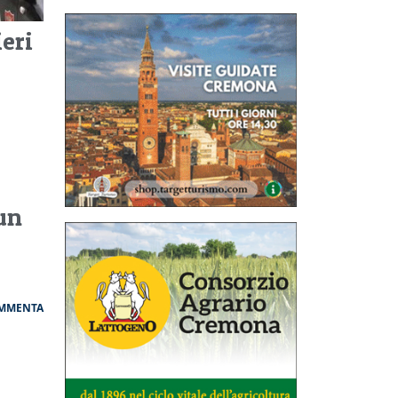
eri
 un
MMENTA