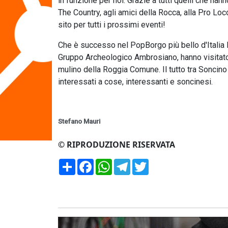
in funzione per noi. Grazie a tutti quelli che ha
The Country, agli amici della Rocca, alla Pro Loc
sito per tutti i prossimi eventi!
Che è successo nel PopBorgo più bello d'Italia
Gruppo Archeologico Ambrosiano, hanno visitato, c
mulino della Roggia Comune. Il tutto tra Soncino
interessati a cose, interessanti e soncinesi.
Stefano Mauri
© RIPRODUZIONE RISERVATA
Condividi
Facebook
WhatsApp
Telegram
Twitter