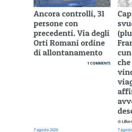
Ancora controlli, 31
Cap
persone con
svu
precedenti. Via degli
(plu
Orti Romani ordine
Fra
di allontanamento
cun
che
1 COMMENTI
vin
via
aff
avv
des
di
Lilluc
7 agosto 2026
7 agost