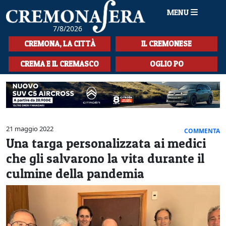
MENU
7/8/2026
HOME
CREMONA, LA CITTÀ
IL CREMONESE
CRONACA
CREMA E IL CREMASCO
OGLIO PO
SPORT
LA MUSICA
CULTURA
21 maggio 2022
COMMENTA
Una targa personalizzata ai medici
LA STORIA
che gli salvarono la vita durante il
SPETTACOLI
culmine della pandemia
L'EDITORIALE
SEZIONI