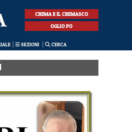
CREMA E IL CREMASCO
OGLIO PO
RIALE
SEZIONI
CERCA
I