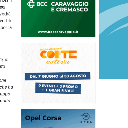
 bis. I
ica
 vedrà
ertiti.
 per la
e, di
uto
ione
 che ha
gruppo
 molto