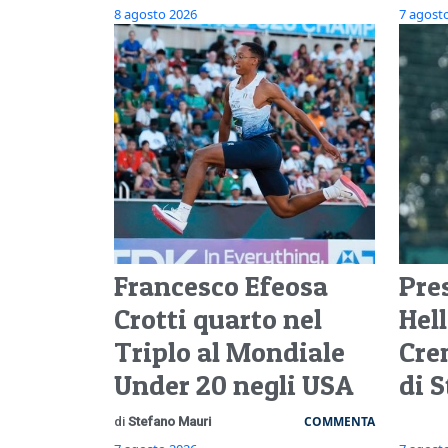
8 agosto 2026
7 agost
Francesco Efeosa
Pre
Crotti quarto nel
Hel
Triplo al Mondiale
Cre
Under 20 negli USA
di 
COMMENTA
di
Stefano Mauri