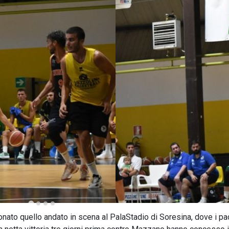
to quello andato in scena al PalaStadio di Soresina, dove i pad