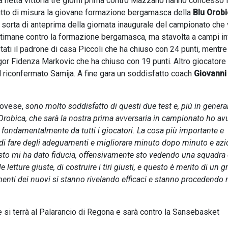
 netta vittoria tre giorni prima contro Mazzano hanno concesso il
tto di misura la giovane formazione bergamasca della
Blu Orob
a sorta di anteprima della giornata inaugurale del campionato che
ttimane contro la formazione bergamasca, ma stavolta a campi inv
stati il padrone di casa Piccoli che ha chiuso con 24 punti, mentre
ulgor Fidenza Markovic che ha chiuso con 19 punti. Altro giocatore
il riconfermato Samija. A fine gara un soddisfatto coach
Giovanni
enovese,
sono molto soddisfatto di questi due test e, più in general
Orobica, che sarà la nostra prima avversaria in campionato ho av
 fondamentalmente da tutti i giocatori. La cosa più importante e
a, di fare degli adeguamenti e migliorare minuto dopo minuto e az
uesto mi ha dato fiducia, offensivamente sto vedendo una squadra
le letture giuste, di costruire i tiri giusti, e questo è merito di un 
menti dei nuovi si stanno rivelando efficaci e stanno procedendo
 si terrà al Palarancio di Regona e sarà contro la Sansebasket