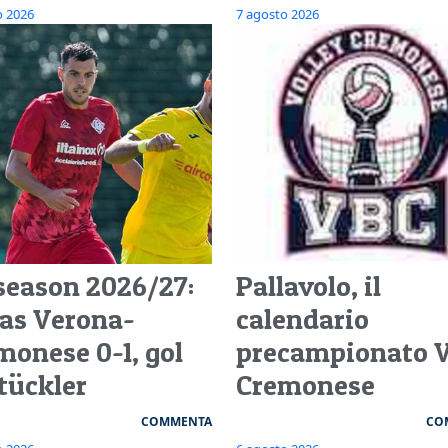
o 2026
7 agosto 2026
season 2026/27:
Pallavolo, il
las Verona-
calendario
monese 0-1, gol
precampionato 
Stückler
Cremonese
COMMENTA
CO