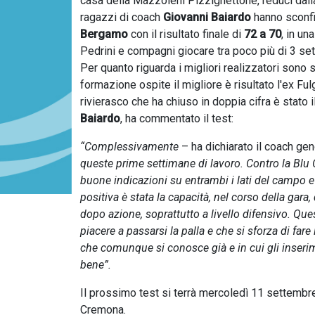
casa della Mazzoleni Pizzighettone, reduci dalla
ragazzi di coach
Giovanni Baiardo
hanno sconfi
Bergamo
con il risultato finale di
72 a 70
, in un
Pedrini e compagni giocare tra poco più di 3 se
Per quanto riguarda i migliori realizzatori sono 
formazione ospite il migliore è risultato l'ex F
rivierasco che ha chiuso in doppia cifra è stato 
Baiardo
, ha commentato il test:
“Complessivamente
– ha dichiarato il coach g
queste prime settimane di lavoro. Contro la Blu 
buone indicazioni su entrambi i lati del campo e
positiva è stata la capacità, nel corso della gar
dopo azione, soprattutto a livello difensivo. Q
piacere a passarsi la palla e che si sforza di fare 
che comunque si conosce già e in cui gli inseri
bene”.
Il prossimo test si terrà mercoledì 11 settembre
Cremona.