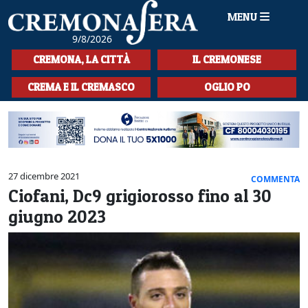
MENU
9/8/2026
HOME
CREMONA, LA CITTÀ
IL CREMONESE
CRONACA
CREMA E IL CREMASCO
OGLIO PO
SPORT
LA MUSICA
CULTURA
27 dicembre 2021
COMMENTA
Ciofani, Dc9 grigiorosso fino al 30
LA STORIA
giugno 2023
SPETTACOLI
L'EDITORIALE
SEZIONI