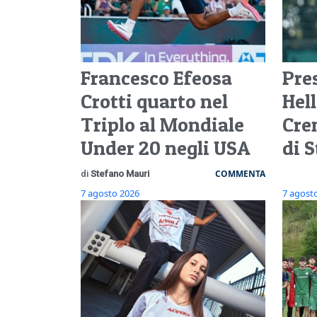
Francesco Efeosa
Pre
Crotti quarto nel
Hel
Triplo al Mondiale
Cre
Under 20 negli USA
di 
COMMENTA
di
Stefano Mauri
7 agosto 2026
7 agost