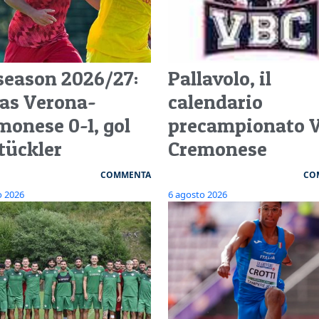
season 2026/27:
Pallavolo, il
las Verona-
calendario
monese 0-1, gol
precampionato 
Stückler
Cremonese
COMMENTA
CO
o 2026
6 agosto 2026