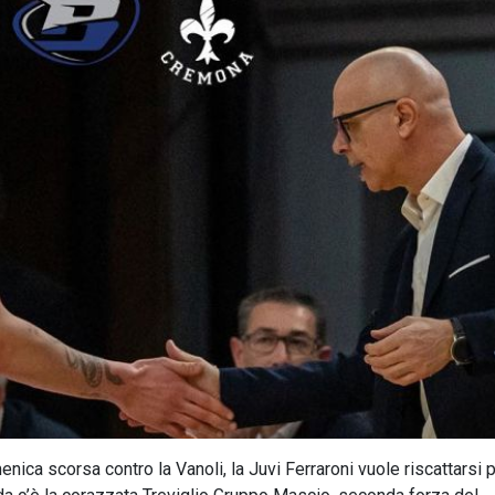
ica scorsa contro la Vanoli, la Juvi Ferraroni vuole riscattarsi 