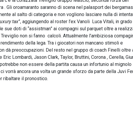
rada c’è la corazzata Treviglio Gruppo Mascio, seconda forza del
ra . Gli oroamaranto saranno di scena nel palasport dei bergamas
ente al salto di categoria e non vogliono lasciare nulla di intenta
luxury tax
”, aggiungendo al roster l’ex Vanoli Luca Vitali, in grado
le sue doti di “assistman” ai compagni sul parquet oltre a realizz
 Treviglio non si fanno calcoli. Attualmente l’ambiziosa compagi
 rendimento della lega. Tra i giocatori non mancano stimoli e
 dà preoccupazioni. Del resto nel gruppo di coach Finelli oltre a
e Eric Lombardi, Jason Clark, Taylor, Bruttini, Corona , Cerella, Giur
potrebbe non essere della partita causa un infortunio al mignolo
 ci vorrà ancora una volta un grande sforzo da parte della Juvi Fe
r ribaltare il pronostico.