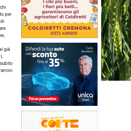
chi
to per
 di
are
ne,
l già
i,
 subito
rarroni