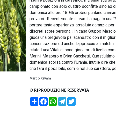
risalire posizioni in classifica, ma sulla sua st
campionato con solo quattro sconfitte sino ad o
domenica alle ore 18. Gli orobici puntano chiaram
provarci. Recentemente il team ha pagato una “
portare tanta esperienza, assoluta garanzia per 
discreti score personali. In casa Gruppo Mascio
gioca una pregevole pallacanestro con il miglior
concentrazione ed anche l’approccio al match non
citato Luca Vitali ci sono giocatori di livello com
Marini, Maspero e Brian Sacchetti. Quest’ultimo 
domenica scorsa contro l’Urania. Inutile dire che
che farà il possibile, com' è nel suo carattere, pe
Marco Ravara
© RIPRODUZIONE RISERVATA
Condividi
Facebook
WhatsApp
Telegram
Twitter