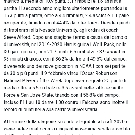
matricola, medie di 10.9 punti, 3.1 rimbalzi e 1.6 assist a
partita. Il secondo anno migliora ulteriormente portandosi a
15.3 punti a partita, oltre a 4.4 rimbalzi, 2.4 assist e 1.1 palle
recuperate, tirando con il 44,4% da oltre l’arco. Decide quindi
di trasferirsi alla Nevada University, agli ordini di coach
Steve Alford. Dopo una stagione fermo a causa del cambio
di università, nel 2019-2020 Harris guida i Wolf Pack, nelle
30 gare giocate, con 21.7 punti, 6.5 rimbalzi e 3.9 assist in
33 minuti di gioco, con il 36.2% da tre e il 49.5% dal campo,
divenendo uno dei nove giocatori in NCAA I con sei partite
da 30 o più punti. Il 9 febbraio vince l’Oscar Robertson
National Player of the Week dopo aver segnato 35 punti di
media oltre a 5.5 rimbalzi e 3.5 assist nelle vittorie su Air
Force e San Jose State, tirando con il 56.8% dal campo,
incluso l’11 su 18 da tre. I 38 contro i Falcons sono inoltre il
record di punti nella sua carriera universitaria.
Al termine della stagione si rende eleggibile al draft 2020 e
viene selezionato con la cinquantanovesima scelta assoluta