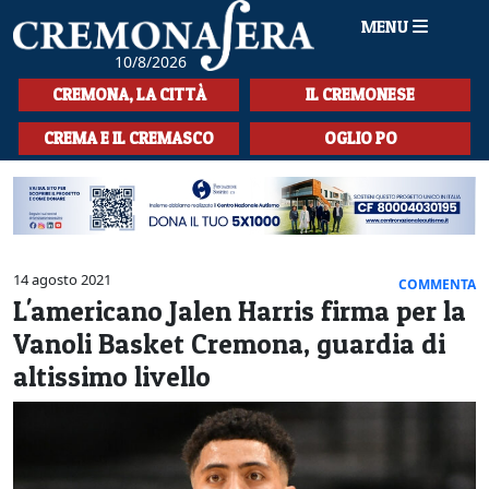
MENU
10/8/2026
HOME
CREMONA, LA CITTÀ
IL CREMONESE
CRONACA
CREMA E IL CREMASCO
OGLIO PO
SPORT
LA MUSICA
CULTURA
14 agosto 2021
COMMENTA
L'americano Jalen Harris firma per la
LA STORIA
Vanoli Basket Cremona, guardia di
SPETTACOLI
altissimo livello
L'EDITORIALE
SEZIONI