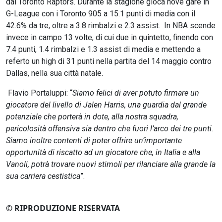
dai Toronto Raptors. Durante la stagione gioca nove gare in
G-League con i Toronto 905 a 15.1 punti di media con il
42.6% da tre, oltre a 3.8 rimbalzi e 2.3 assist. In NBA scende
invece in campo 13 volte, di cui due in quintetto, finendo con
7.4 punti, 1.4 rimbalzi e 1.3 assist di media e mettendo a
referto un high di 31 punti nella partita del 14 maggio contro
Dallas, nella sua città natale.
Flavio Portaluppi: “
Siamo felici di aver potuto firmare un
giocatore del livello di Jalen Harris, una guardia dal grande
potenziale che porterà in dote, alla nostra squadra,
pericolosità offensiva sia dentro che fuori l’arco dei tre punti.
Siamo inoltre contenti di poter offrire un’importante
opportunità di riscatto ad un giocatore che, in Italia e alla
Vanoli, potrà trovare nuovi stimoli per rilanciare alla grande la
sua carriera cestistica
”.
© RIPRODUZIONE RISERVATA