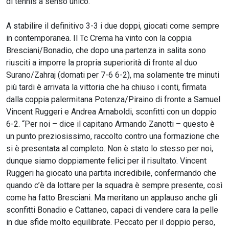
di tennis a senso unico.
A stabilire il definitivo 3-3 i due doppi, giocati come sempre
in contemporanea. Il Tc Crema ha vinto con la coppia
Bresciani/Bonadio, che dopo una partenza in salita sono
riusciti a imporre la propria superiorità di fronte al duo
Surano/Zahraj (domati per 7-6 6-2), ma solamente tre minuti
più tardi è arrivata la vittoria che ha chiuso i conti, firmata
dalla coppia palermitana Potenza/Piraino di fronte a Samuel
Vincent Ruggeri e Andrea Arnaboldi, sconfitti con un doppio
6-2. “Per noi – dice il capitano Armando Zanotti – questo è
un punto preziosissimo, raccolto contro una formazione che
si è presentata al completo. Non è stato lo stesso per noi,
dunque siamo doppiamente felici per il risultato. Vincent
Ruggeri ha giocato una partita incredibile, confermando che
quando c’è da lottare per la squadra è sempre presente, così
come ha fatto Bresciani. Ma meritano un applauso anche gli
sconfitti Bonadio e Cattaneo, capaci di vendere cara la pelle
in due sfide molto equilibrate. Peccato per il doppio perso,