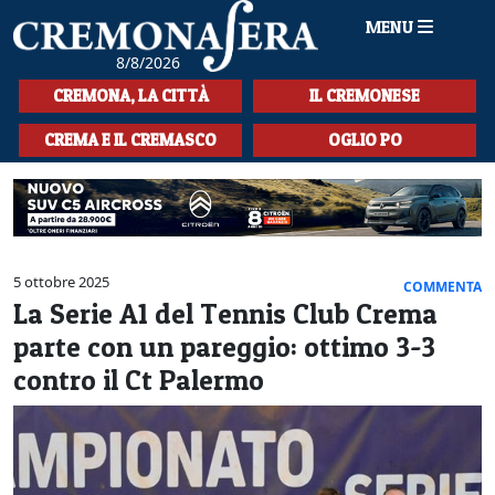
MENU
8/8/2026
HOME
CREMONA, LA CITTÀ
IL CREMONESE
CRONACA
CREMA E IL CREMASCO
OGLIO PO
SPORT
LA MUSICA
CULTURA
5 ottobre 2025
COMMENTA
La Serie A1 del Tennis Club Crema
LA STORIA
parte con un pareggio: ottimo 3-3
SPETTACOLI
contro il Ct Palermo
L'EDITORIALE
SEZIONI