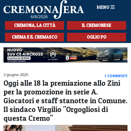
MENU
6/8/2026
HOME
CREMONA, LA CITTÀ
IL CREMONESE
CRONACA
CREMA E IL CREMASCO
OGLIO PO
SPORT
LA MUSICA
CULTURA
2 giugno 2025
1 COMMENTI
Oggi alle 18 la premiazione allo Zini
LA STORIA
per la promozione in serie A.
SPETTACOLI
Giocatori e staff stanotte in Comune.
Il sindaco Virgilio "Orgogliosi di
L'EDITORIALE
questa Cremo"
SEZIONI