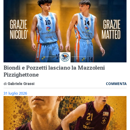
Biondi e Pozzetti lasciano la Mazzoleni
Pizzighettone
COMMENTA
di
Gabriele Grassi
31 luglio 2026