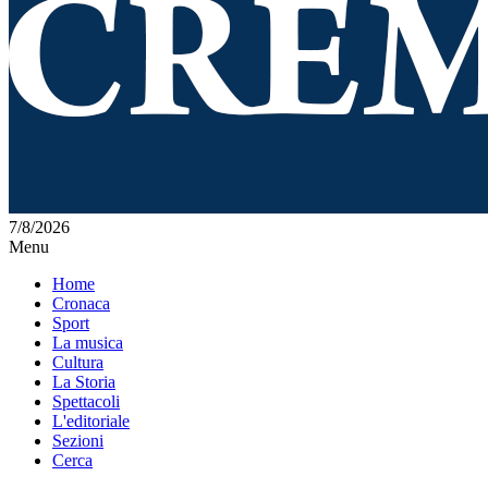
7/8/2026
Menu
Home
Cronaca
Sport
La musica
Cultura
La Storia
Spettacoli
L'editoriale
Sezioni
Cerca