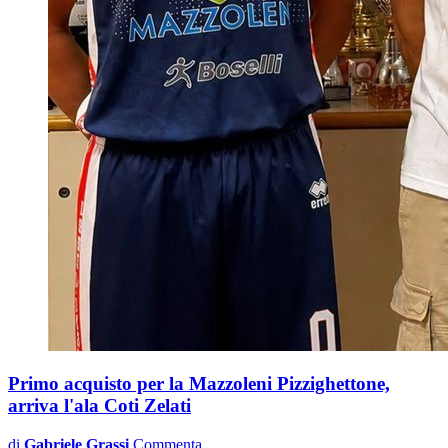
Primo acquisto per la Mazzoleni Pizzighettone,
arriva l'ala Coti Zelati
di
Gabriele Grassi
Commenta