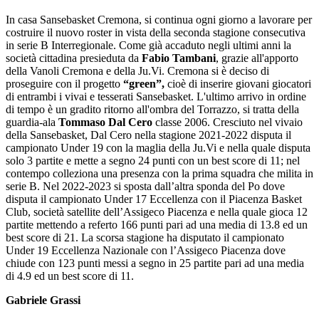
In casa Sansebasket Cremona, si continua ogni giorno a lavorare per
costruire il nuovo roster in vista della seconda stagione consecutiva
in serie B Interregionale. Come già accaduto negli ultimi anni la
società cittadina presieduta da
Fabio Tambani
, grazie all'apporto
della Vanoli Cremona e della Ju.Vi. Cremona si è deciso di
proseguire con il progetto
“green”,
cioè di inserire giovani giocatori
di entrambi i vivai e tesserati Sansebasket. L'ultimo arrivo in ordine
di tempo è un gradito ritorno all'ombra del Torrazzo, si tratta della
guardia-ala
Tommaso Dal Cero
classe 2006. Cresciuto nel vivaio
della Sansebasket, Dal Cero nella stagione 2021-2022 disputa il
campionato Under 19 con la maglia della Ju.Vi e nella quale disputa
solo 3 partite e mette a segno 24 punti con un best score di 11; nel
contempo colleziona una presenza con la prima squadra che milita in
serie B. Nel 2022-2023 si sposta dall’altra sponda del Po dove
disputa il campionato Under 17 Eccellenza con il Piacenza Basket
Club, società satellite dell’Assigeco Piacenza e nella quale gioca 12
partite mettendo a referto 166 punti pari ad una media di 13.8 ed un
best score di 21. La scorsa stagione ha disputato il campionato
Under 19 Eccellenza Nazionale con l’Assigeco Piacenza dove
chiude con 123 punti messi a segno in 25 partite pari ad una media
di 4.9 ed un best score di 11.
Gabriele Grassi