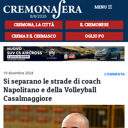
MENU
8/8/2026
HOME
CREMONA, LA CITTÀ
IL CREMONESE
CRONACA
CREMA E IL CREMASCO
OGLIO PO
SPORT
LA MUSICA
CULTURA
10 dicembre 2024
COMMENTA
Si separano le strade di coach
LA STORIA
Napolitano e della Volleyball
SPETTACOLI
Casalmaggiore
L'EDITORIALE
SEZIONI