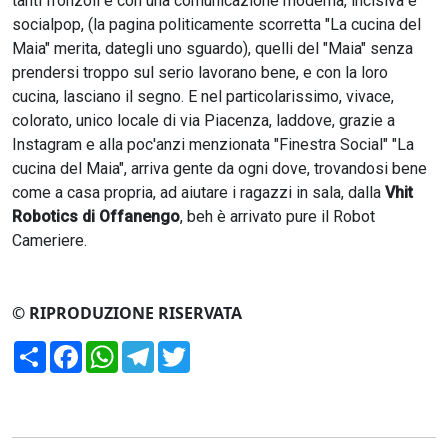
tanti fronzoli e con una comunicazione moderna, incisiva e
socialpop, (la pagina politicamente scorretta "La cucina del
Maia" merita, dategli uno sguardo), quelli del "Maia" senza
prendersi troppo sul serio lavorano bene, e con la loro
cucina, lasciano il segno. E nel particolarissimo, vivace,
colorato, unico locale di via Piacenza, laddove, grazie a
Instagram e alla poc'anzi menzionata "Finestra Social" "La
cucina del Maia", arriva gente da ogni dove, trovandosi bene
come a casa propria, ad aiutare i ragazzi in sala, dalla
Vhit
Robotics di Offanengo
, beh è arrivato pure il Robot
Cameriere.
© RIPRODUZIONE RISERVATA
Condividi
Facebook
WhatsApp
Telegram
Twitter