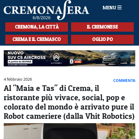
MENU
6/8/2026
HOME
CREMONA, LA CITTÀ
IL CREMONESE
CRONACA
CREMA E IL CREMASCO
OGLIO PO
SPORT
LA MUSICA
CULTURA
4 febbraio 2026
COMMENTA
Al "Maia e Tas" di Crema, il
LA STORIA
ristorante più vivace, social, pop e
SPETTACOLI
colorato del mondo è arrivato pure il
Robot cameriere (dalla Vhit Robotics)
L'EDITORIALE
SEZIONI