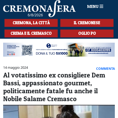
MENU
6/8/2026
HOME
CREMONA, LA CITTÀ
IL CREMONESE
CRONACA
CREMA E IL CREMASCO
OGLIO PO
SPORT
LA MUSICA
CULTURA
14 maggio 2024
COMMENTA
Al votatissimo ex consigliere Dem
LA STORIA
Bassi, appassionato gourmet,
SPETTACOLI
politicamente fatale fu anche il
Nobile Salame Cremasco
L'EDITORIALE
SEZIONI