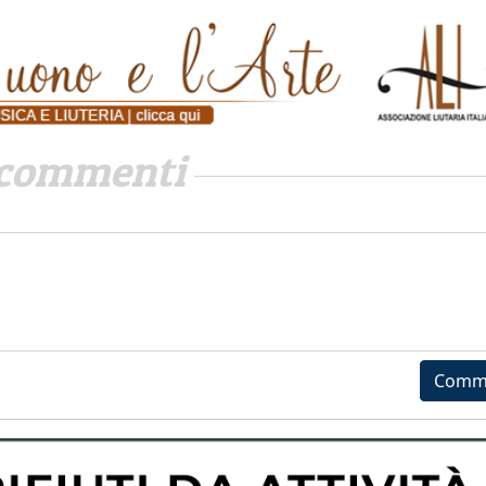
commenti
Comm