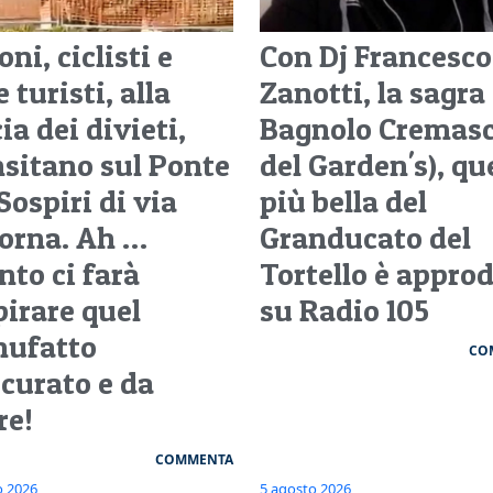
ni, ciclisti e
Con Dj Francesco
 turisti, alla
Zanotti, la sagra
ia dei divieti,
Bagnolo Cremasc
nsitano sul Ponte
del Garden's), qu
Sospiri di via
più bella del
orna. Ah …
Granducato del
nto ci farà
Tortello è appro
pirare quel
su Radio 105
ufatto
CO
scurato e da
re!
COMMENTA
o 2026
5 agosto 2026