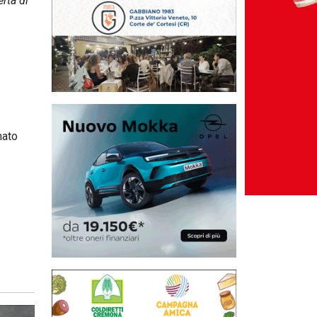
rta di
nato