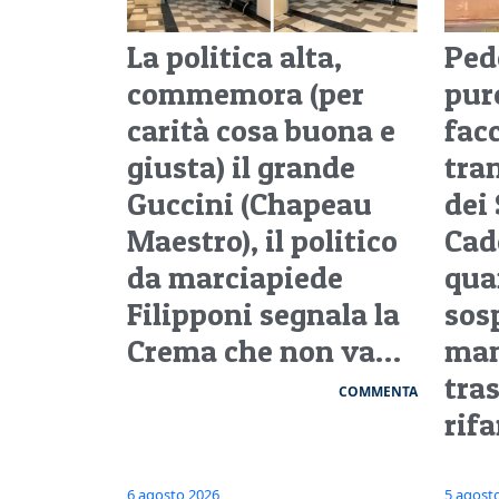
La politica alta,
Pedo
commemora (per
pure
carità cosa buona e
facc
giusta) il grande
tra
Guccini (Chapeau
dei 
Maestro), il politico
Cad
da marciapiede
qua
Filipponi segnala la
sos
Crema che non va…
man
tra
COMMENTA
rifa
6 agosto 2026
5 agost