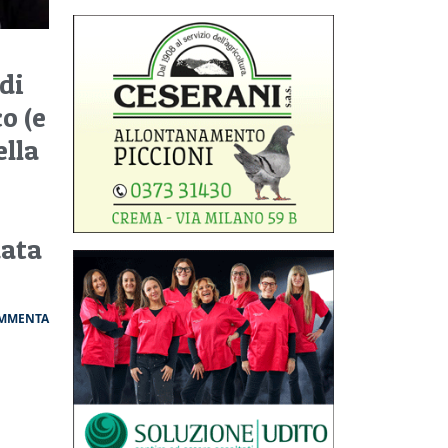
 di
o (e
ella
data
MMENTA