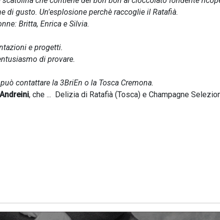
 scatolina che contiene dei bon bon al cioccolato fondente ricope
e di gusto. Un'esplosione perchè raccoglie il Ratafià.
ne: Britta, Enrica e Silvia.
ntazioni e progetti.
 entusiasmo di provare.
 può contattare la 3BriEn o la Tosca Cremona.
Andreini
, che ... Delizia di Ratafià (Tosca) e Champagne Selezio