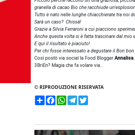
Piccolo perché raccolto un una graziosa, piccola
granella di cacao Bio che racchiude un'esplosion
Tutto è nato nelle lunghe chiacchierate tra noi don
Sarà un caso? Chissà!
Grazie a Silvia Ferraroni a cui piacciono sperime
Anche questa volta si è fatta trascinare dal mio
E qui il risultato è piaciuto!
Per chi fosse interessato a degustare il Bon bon
Così postò via social la Food Blogger
Annalisa 
3BriEn? Magia che fa volare via...
© RIPRODUZIONE RISERVATA
Condividi
Facebook
WhatsApp
Telegram
Twitter