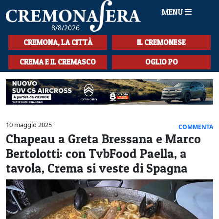
MENU
8/8/2026
HOME
CREMONA, LA CITTÀ
IL CREMONESE
CRONACA
CREMA E IL CREMASCO
OGLIO PO
SPORT
LA MUSICA
CULTURA
10 maggio 2025
COMMENTA
Chapeau a Greta Bressana e Marco
LA STORIA
Bertolotti: con TvbFood Paella, a
SPETTACOLI
tavola, Crema si veste di Spagna
L'EDITORIALE
SEZIONI