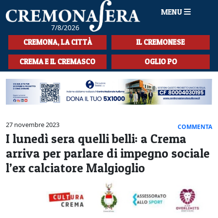
MENU
7/8/2026
HOME
CREMONA, LA CITTÀ
IL CREMONESE
CRONACA
CREMA E IL CREMASCO
OGLIO PO
SPORT
LA MUSICA
CULTURA
27 novembre 2023
COMMENTA
I lunedì sera quelli belli: a Crema
LA STORIA
arriva per parlare di impegno sociale
SPETTACOLI
l’ex calciatore Malgioglio
L'EDITORIALE
SEZIONI