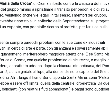
 Maria della Croce"
di Crema si batte contro la chiusura definitiv
del gruppo mirano a ripristinare il transito per pedoni e ciclisti su
o, valutando anche vie legali. In tal senso, i membri del gruppo,
vrebbe risposto a un sollecito della Soprintendenza sul progett
 un esposto, con possibile ricorso al prefetto, per far luce sulla
presenta sempre parecchi problemi con le sue zone ex industriali
i in cerca di arte e parte, con gli anziani e i diversamente abili 
che, quantomeno, meriterebbero maggiore attenzione. E se Santa Ma
iferica di Crema, con qualche problemino di sicurezza, o meglio, 
ere, soprattutto adesso, dopo la chiusura: straordinaria, del Pon
arità, senza gridale al lupo, alla domanda: nella capitale del Gra
 è sì. Ah ... lungo il fiume Serio, sponda Santa Maria, zona "Palata
bbe essere off limits: quella della centrale idroelettrica. Da que
i, banchetti (con relativi rifiuti abbandonati) e bagni sono quotidia