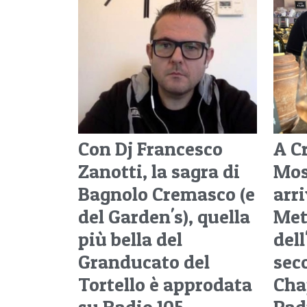
Con Dj Francesco
A C
Zanotti, la sagra di
Mos
Bagnolo Cremasco (e
arri
del Garden's), quella
Met
più bella del
del
Granducato del
sec
Tortello è approdata
Cha