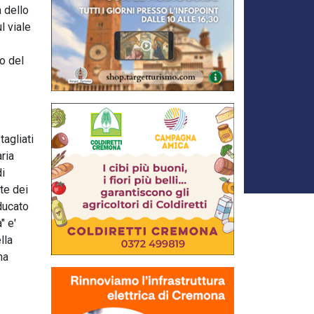
a dello
l viale
o del
tagliati
ria
di
te dei
nducato
" e'
lla
na