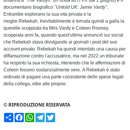
britannica
"The Vardys"
(in onda su ITVX dal 2 giugno) e il
documentario biografico
"
Untold UK: Jamie Vardy"
.
Entrambe esplorano la sua vita privata e la
moglie
Rebekah. Inevitabilmente è tornata quindi a galla la
querelle scoppiata tra Mirs Vardy e Coleen Rooney,
scoppiata anni fa, quando quest'ultima annunciò sui social
che Rebekah stava divulgando ai giornali i post del suo
account privato.
Rebekah ha quindi intentato una causa per
diffamazione contro l'accusatrice, ma nel 2022 un tribunale
ha respinto la sua richiesta, ritenendo che le affermazioni di
Coleen fossero sostanzialmente vere.
A Rebekah è stato
ordinato di pagare una parte consistente delle spese legali
della collega, oltre alle proprie.
© RIPRODUZIONE RISERVATA
Condividi
Facebook
WhatsApp
Telegram
Twitter