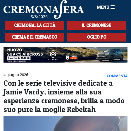
MENU
8/8/2026
HOME
CREMONA, LA CITTÀ
IL CREMONESE
CRONACA
CREMA E IL CREMASCO
OGLIO PO
SPORT
LA MUSICA
CULTURA
4 giugno 2026
COMMENTA
Con le serie televisive dedicate a
LA STORIA
Jamie Vardy, insieme alla sua
SPETTACOLI
esperienza cremonese, brilla a modo
suo pure la moglie Rebekah
L'EDITORIALE
SEZIONI