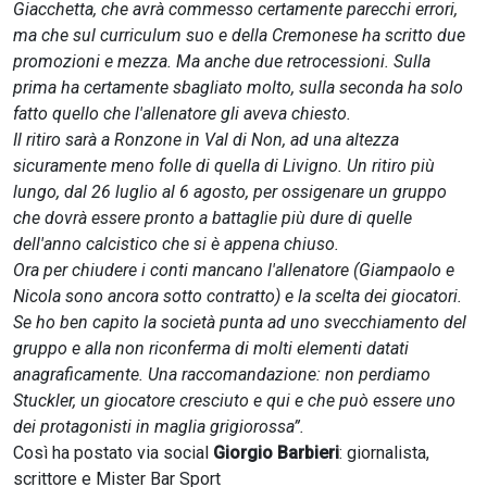
Giacchetta, che avrà commesso certamente parecchi errori,
ma che sul curriculum suo e della Cremonese ha scritto due
promozioni e mezza. Ma anche due retrocessioni. Sulla
prima ha certamente sbagliato molto, sulla seconda ha solo
fatto quello che l'allenatore gli aveva chiesto.
Il ritiro sarà a Ronzone in Val di Non, ad una altezza
sicuramente meno folle di quella di Livigno. Un ritiro più
lungo, dal 26 luglio al 6 agosto, per ossigenare un gruppo
che dovrà essere pronto a battaglie più dure di quelle
dell'anno calcistico che si è appena chiuso.
Ora per chiudere i conti mancano l'allenatore (Giampaolo e
Nicola sono ancora sotto contratto) e la scelta dei giocatori.
Se ho ben capito la società punta ad uno svecchiamento del
gruppo e alla non riconferma di molti elementi datati
anagraficamente. Una raccomandazione: non perdiamo
Stuckler, un giocatore cresciuto e qui e che può essere uno
dei protagonisti in maglia grigiorossa”.
Così ha postato via social
Giorgio Barbieri
: giornalista,
scrittore e Mister Bar Sport