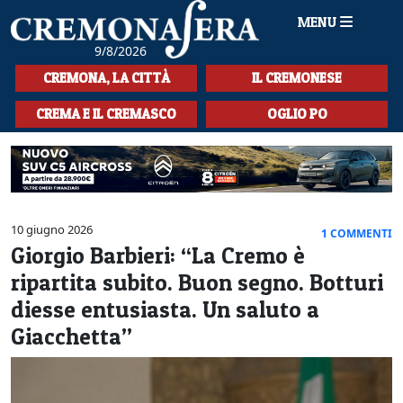
MENU
9/8/2026
HOME
CREMONA, LA CITTÀ
IL CREMONESE
CRONACA
CREMA E IL CREMASCO
OGLIO PO
SPORT
LA MUSICA
CULTURA
10 giugno 2026
1 COMMENTI
Giorgio Barbieri: “La Cremo è
LA STORIA
ripartita subito. Buon segno. Botturi
SPETTACOLI
diesse entusiasta. Un saluto a
Giacchetta”
L'EDITORIALE
SEZIONI