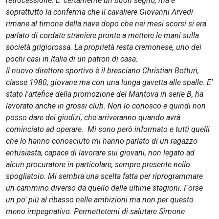
retrocessione. E' certamente un buon segno, ma è
soprattutto la conferma che il cavaliere Giovanni Arvedi
rimane al timone della nave dopo che nei mesi scorsi si era
parlato di cordate straniere pronte a mettere le mani sulla
società grigiorossa. La proprietà resta cremonese, uno dei
pochi casi in Italia di un patron di casa.
Il nuovo direttore sportivo è il bresciano Christian Botturi,
classe 1980, giovane ma con una lunga gavetta alle spalle. E'
stato l'artefice della promozione del Mantova in serie B, ha
lavorato anche in grossi club. Non lo conosco e quindi non
posso dare dei giudizi, che arriveranno quando avrà
cominciato ad operare. Mi sono però informato e tutti quelli
che lo hanno conosciuto mi hanno parlato di un ragazzo
entusiasta, capace di lavorare sui giovani, non legato ad
alcun procuratore in particolare, sempre presente nello
spogliatoio. Mi sembra una scelta fatta per riprogrammare
un cammino diverso da quello delle ultime stagioni. Forse
un po' più al ribasso nelle ambizioni ma non per questo
meno impegnativo. Permettetemi di salutare Simone