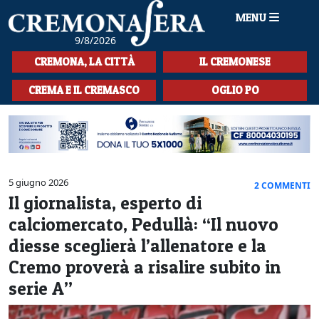
MENU
9/8/2026
HOME
CREMONA, LA CITTÀ
IL CREMONESE
CRONACA
CREMA E IL CREMASCO
OGLIO PO
SPORT
LA MUSICA
CULTURA
5 giugno 2026
2 COMMENTI
Il giornalista, esperto di
LA STORIA
calciomercato, Pedullà: “Il nuovo
SPETTACOLI
diesse sceglierà l’allenatore e la
Cremo proverà a risalire subito in
L'EDITORIALE
serie A”
SEZIONI