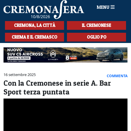
MENU
10/8/2026
HOME
CREMONA, LA CITTÀ
IL CREMONESE
CRONACA
CREMA E IL CREMASCO
OGLIO PO
SPORT
LA MUSICA
CULTURA
16 settembre 2025
COMMENTA
Con la Cremonese in serie A. Bar
LA STORIA
Sport terza puntata
SPETTACOLI
L'EDITORIALE
SEZIONI