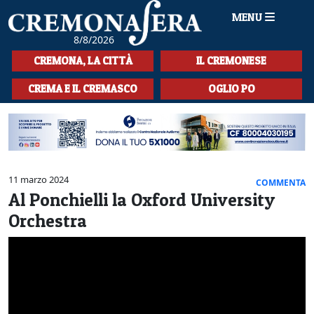
MENU
8/8/2026
HOME
CREMONA, LA CITTÀ
IL CREMONESE
CRONACA
CREMA E IL CREMASCO
OGLIO PO
SPORT
LA MUSICA
CULTURA
11 marzo 2024
COMMENTA
Al Ponchielli la Oxford University
LA STORIA
Orchestra
SPETTACOLI
L'EDITORIALE
SEZIONI