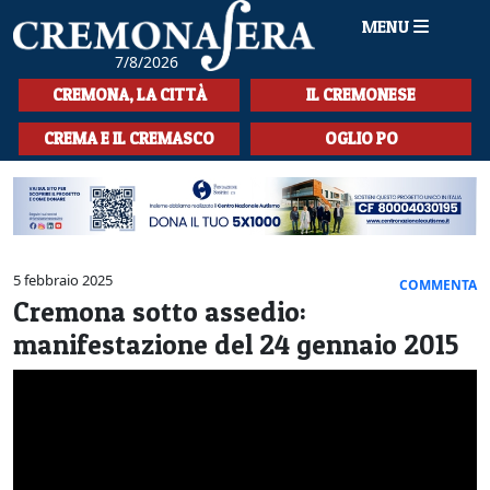
MENU
7/8/2026
HOME
CREMONA, LA CITTÀ
IL CREMONESE
CRONACA
CREMA E IL CREMASCO
OGLIO PO
SPORT
LA MUSICA
CULTURA
5 febbraio 2025
COMMENTA
Cremona sotto assedio:
LA STORIA
manifestazione del 24 gennaio 2015
SPETTACOLI
L'EDITORIALE
SEZIONI