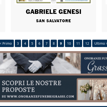
GABRIELE GENESI
SAN SALVATORE
< Primo
3
4
5
6
7
8
9
10
11
12
Ultimo 