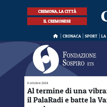
CREMONA, LA CITTÀ
IL CREMONESE
CRONACA
SPORT
LA
6 ottobre 2024
Al termine di una vibra
il PalaRadi e batte la 