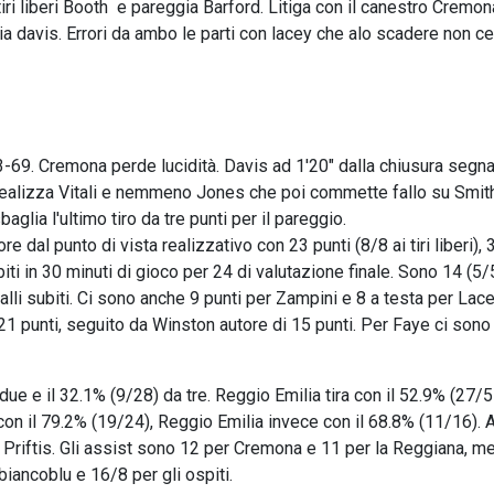
 tiri liberi Booth e pareggia Barford. Litiga con il canestro Cremo
ia davis. Errori da ambo le parti con lacey che alo scadere non cen
-69. Cremona perde lucidità. Davis ad 1'20" dalla chiusura segna 
 realizza Vitali e nemmeno Jones che poi commette fallo su Smit
sbaglia l'ultimo tiro da tre punti per il pareggio.
re dal punto di vista realizzativo con 23 punti (8/8 ai tiri liberi), 
biti in 30 minuti di gioco per 24 di valutazione finale. Sono 14 (5/5 
 falli subiti. Ci sono anche 9 punti per Zampini e 8 a testa per Lac
 21 punti, seguito da Winston autore di 15 punti. Per Faye ci sono
ue e il 32.1% (9/28) da tre. Reggio Emilia tira con il 52.9% (27/5
ra con il 79.2% (19/24), Reggio Emilia invece con il 68.8% (11/16). 
 Priftis. Gli assist sono 12 per Cremona e 11 per la Reggiana, men
iancoblu e 16/8 per gli ospiti.