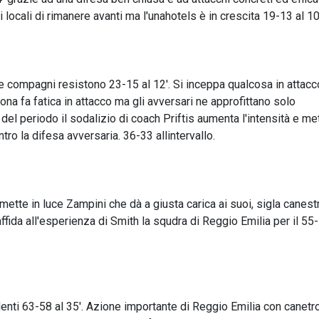
ocali di rimanere avanti ma l'unahotels è in crescita 19-13 al 10
e compagni resistono 23-15 al 12'. Si inceppa qualcosa in attacco
na fa fatica in attacco ma gli avversari ne approfittano solo
del periodo il sodalizio di coach Priftis aumenta l'intensità e met
tro la difesa avversaria. 36-33 allintervallo.
mette in luce Zampini che dà a giusta carica ai suoi, sigla canestr
affida all'esperienza di Smith la squdra di Reggio Emilia per il 55-
denti 63-58 al 35'. Azione importante di Reggio Emilia con canetr