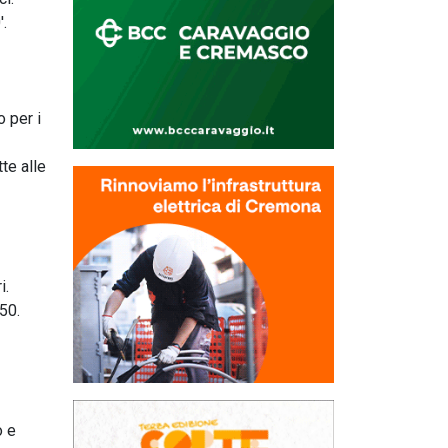
'.
 per i
te alle
i.
50.
o e