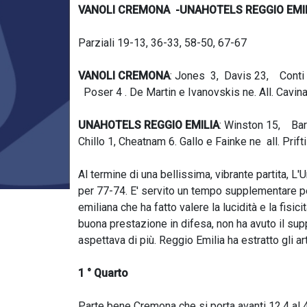
VANOLI CREMONA -UNAHOTELS REGGIO EMIL
Parziali 19-13, 36-33, 58-50, 67-67
VANOLI CREMONA
: Jones 3, Davis 23, Conti
Poser 4 . De Martin e Ivanovskis ne. All. Cavin
UNAHOTELS REGGIO EMILIA
: Winston 15, Bar
Chillo 1, Cheatnam 6. Gallo e Fainke ne all. Prift
Al termine di una bellissima, vibrante partita, 
per 77-74. E' servito un tempo supplementare per
emiliana che ha fatto valere la lucidità e la fi
buona prestazione in difesa, non ha avuto il supp
aspettava di più. Reggio Emilia ha estratto gli ar
1 ° Quarto
Parte bene Cremona che si porta avanti 12.4 al 4'