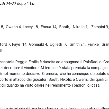
IA 74-77
dopo 1 t.s.
 8, Owens 4, Lacey 8, Eboua 14, Booth, Nikolic 1, Zampini 9,
a
ford 7, Faye 14, Gomauld 4, Uglietti 7, Smith 21, Fainke Gran
is
L'Unahotels Reggio Emilia è riuscita ad espugnare il PalaRadi di C
 decretare il vincitore. Al termine è stata premiata la compagin
sicità nel momento decisivo. Cremona, che ha comunque disputato 
orto in attacco dai giocatori Booth, Nikolic e Owens, dai quali ci 
tigli quando ha visto calare nel rendimento i padroni di casa.
 grazie ad una difesa ben chiusa e ad attacchi concreti ed effica