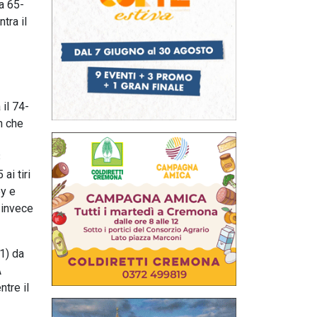
na 65-
tra il
il 74-
h che
3
ai tiri
ey e
 invece
1) da
A
tre il