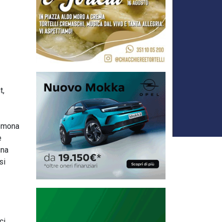
t,
remona
e
una
si
ci.