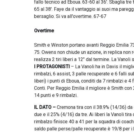
fallo tecnico ad Eboua. 63-60 al 36'. Sbaglia tre
65 al 38'. Faye da il vantaggio ai suoi ma paregg
bersaglio. Si va all'overtime. 67-67
Overtime
Smith e Winston portano avanti Reggio Emilia 73
75. Owens non chiude un azione, in replica non
realizza 2 tiri liberi a 12" dal termine. La Vanoli 
I PROTAGONISTI
– La Vanoli ha in Davis il miglio
rimbalzi, 6 assist, 3 palle recuperate e 6 falli su
liberi) i punti di Eboua, conditi da 7 rimbalzi e 4
Conti. Per Reggio Emilia il migliore è Smith con
14 punti e 9 rimbalzi.
IL DATO –
Cremona tira con il 38.9% (14/36) da d
due e il 25% (4/16) da tre. Ai liberi la Vanoli ti
rimbalzo finisce 40 a 41 per la squadra di coach
saldo palle perse/palle recuperate è 19/8 per i b