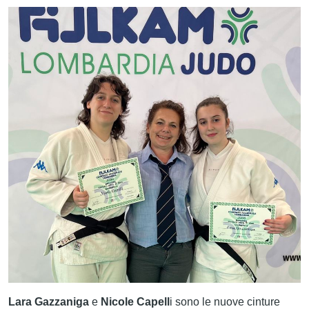
CERCA
Lara Gazzaniga
e
Nicole Capell
i sono le nuove cinture