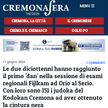
MENU
7/8/2026
HOME
CREMONA, LA CITTÀ
IL CREMONESE
CRONACA
CREMA E IL CREMASCO
OGLIO PO
SPORT
LA MUSICA
CULTURA
11 giugno 2024
1 COMMENTI
Le due diciottenni hanno raggiunto
LA STORIA
il primo 'dan' nella sessione di esami
SPETTACOLI
regionali Fijlkam ad Orio al Serio.
Con loro sono 151 i judoka del
L'EDITORIALE
Kodokan Cremona ad aver ottenuto
SEZIONI
la cintura nera