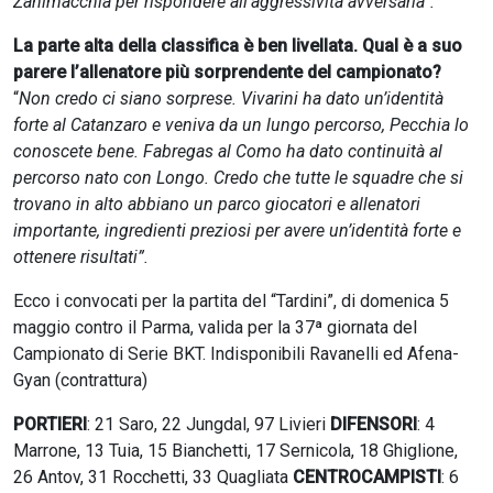
Zanimacchia per rispondere all’aggressività avversaria”.
La parte alta della classifica è ben livellata. Qual è a suo
parere l’allenatore più sorprendente del campionato?
“
Non credo ci siano sorprese. Vivarini ha dato un’identità
forte al Catanzaro e veniva da un lungo percorso, Pecchia lo
conoscete bene. Fabregas al Como ha dato continuità al
percorso nato con Longo. Credo che tutte le squadre che si
trovano in alto abbiano un parco giocatori e allenatori
importante, ingredienti preziosi per avere un’identità forte e
ottenere risultati”.
Ecco i convocati per la partita del “Tardini”, di domenica 5
maggio contro il Parma, valida per la 37ª giornata del
Campionato di Serie BKT. Indisponibili Ravanelli ed Afena-
Gyan (contrattura)
PORTIERI
: 21 Saro, 22 Jungdal, 97 Livieri
DIFENSORI
: 4
Marrone, 13 Tuia, 15 Bianchetti, 17 Sernicola, 18 Ghiglione,
26 Antov, 31 Rocchetti, 33 Quagliata
CENTROCAMPISTI
: 6