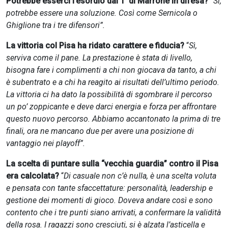
Potrebbe esserci l’esordio dal 1′ di Marrone in difesa?
“Si,
potrebbe essere una soluzione. Così come Sernicola o
Ghiglione tra i tre difensori”.
La vittoria col Pisa ha ridato carattere e fiducia?
“
Sì,
serviva come il pane. La prestazione è stata di livello,
bisogna fare i complimenti a chi non giocava da tanto, a chi
è subentrato e a chi ha reagito ai risultati dell’ultimo periodo.
La vittoria ci ha dato la possibilità di sgombrare il percorso
un po’ zoppicante e deve darci energia e forza per affrontare
questo nuovo percorso. Abbiamo accantonato la prima di tre
finali, ora ne mancano due per avere una posizione di
vantaggio nei playoff”.
La scelta di puntare sulla “vecchia guardia” contro il Pisa
era calcolata?
“
Di casuale non c’è nulla, è una scelta voluta
e pensata con tante sfaccettature: personalità, leadership e
gestione dei momenti di gioco. Doveva andare così e sono
contento che i tre punti siano arrivati, a confermare la validità
della rosa. I ragazzi sono cresciuti, si è alzata l’asticella e