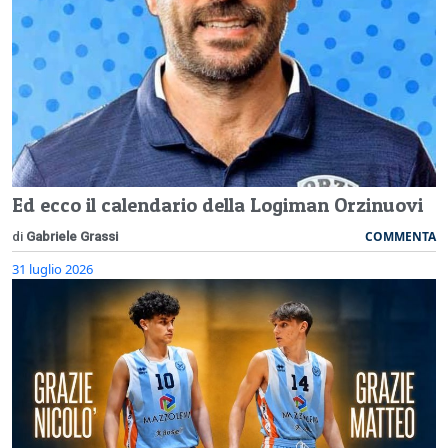
Ed ecco il calendario della Logiman Orzinuovi
COMMENTA
di
Gabriele Grassi
31 luglio 2026