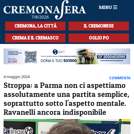
MENU
7/8/2026
HOME
CREMONA, LA CITTÀ
IL CREMONESE
CRONACA
CREMA E IL CREMASCO
OGLIO PO
SPORT
LA MUSICA
CULTURA
4 maggio 2024
COMMENTA
Stroppa: a Parma non ci aspettiamo
LA STORIA
assolutamente una partita semplice,
SPETTACOLI
soprattutto sotto l'aspetto mentale.
Ravanelli ancora indisponibile
L'EDITORIALE
SEZIONI