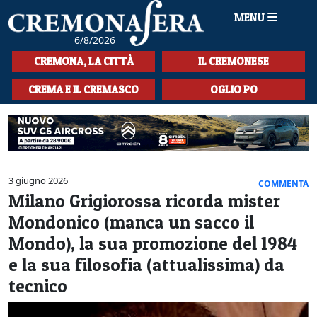
MENU
6/8/2026
HOME
CREMONA, LA CITTÀ
IL CREMONESE
CRONACA
CREMA E IL CREMASCO
OGLIO PO
SPORT
LA MUSICA
CULTURA
3 giugno 2026
COMMENTA
Milano Grigiorossa ricorda mister
LA STORIA
Mondonico (manca un sacco il
SPETTACOLI
Mondo), la sua promozione del 1984
e la sua filosofia (attualissima) da
L'EDITORIALE
tecnico
SEZIONI