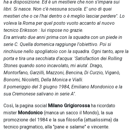
ha a disposizione. Ed è un mestiere che non s'impara sui
libri. Si nasce. Non c'è nessuna scuola. E' uno di quei
mestieri che o ce l'hai dentro o è meglio lasciar perdere". Lo
voleva la Roma per quel posto vuoto accanto al nuovo
tecnico Eriksson : lui rispose no grazie.
Era arrivato due anni prima con la squadra con un piede in
serie C. Quella domenica raggiunge l'obiettivo. Poi si
rinchiuse nello spogliatoio con la squadra. Ogni tanto, apre la
porta e tira una secchiata d'acqua: 'Satisfaction dei Rolling
Stones quando sono incavolato, mi aiuta'. Drago,
Montorfano, Garzilli, Mazzoni, Bencina, Di Curzio, Viganò,
Bonomi, Nicoletti, Della Monica e Vialli.
Il pomeriggio del 3 giugno 1984, Emiliano Mondonico e la
sua Cremonese salivano in serie A".
Così, la pagina social
Milano Grigiorossa
ha ricordato
mister
Mondonico
(manca un sacco il Mondo), la sua
promozione del 1984 e la sua filosofia (attualissima) da
tecnico pragmatico, alla "pane e salame" e vincente.