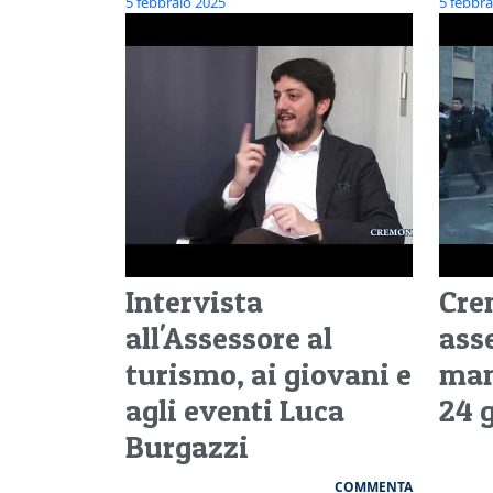
5 febbraio 2025
5 febbra
Intervista
Cre
all'Assessore al
ass
turismo, ai giovani e
man
agli eventi Luca
24 
Burgazzi
COMMENTA