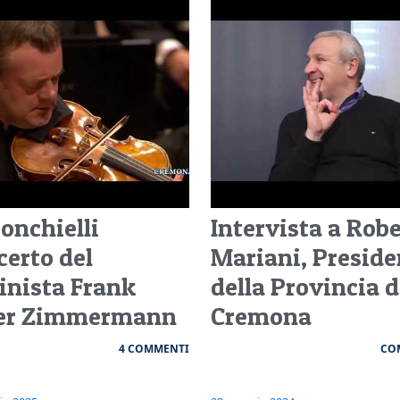
Ponchielli
Intervista a Rob
certo del
Mariani, Preside
linista Frank
della Provincia d
er Zimmermann
Cremona
4 COMMENTI
CO