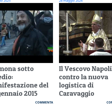
io 2025
28 maggio 2024
mona sotto
Il Vescovo Napol
edio:
contro la nuova
ifestazione del
logistica di
gennaio 2015
Caravaggio
COMMENTA
CO