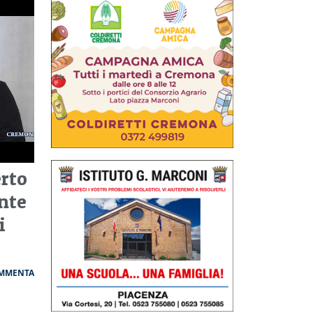
erto
nte
i
MMENTA