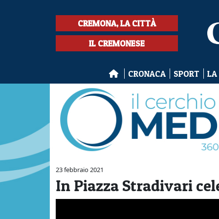
CREMONA, LA CITTÀ
IL CREMONESE
CRONACA
SPORT
LA
23 febbraio 2021
In Piazza Stradivari cel