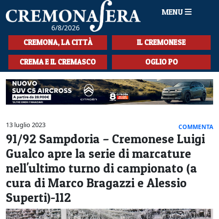
MENU
6/8/2026
HOME
CREMONA, LA CITTÀ
IL CREMONESE
CRONACA
CREMA E IL CREMASCO
OGLIO PO
SPORT
LA MUSICA
CULTURA
13 luglio 2023
COMMENTA
91/92 Sampdoria – Cremonese Luigi
LA STORIA
Gualco apre la serie di marcature
SPETTACOLI
nell'ultimo turno di campionato (a
cura di Marco Bragazzi e Alessio
L'EDITORIALE
Superti)-112
SEZIONI