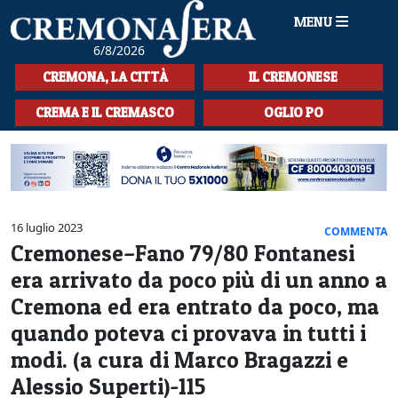
MENU
6/8/2026
HOME
CREMONA, LA CITTÀ
IL CREMONESE
CRONACA
CREMA E IL CREMASCO
OGLIO PO
SPORT
LA MUSICA
CULTURA
16 luglio 2023
COMMENTA
Cremonese–Fano 79/80 Fontanesi
LA STORIA
era arrivato da poco più di un anno a
SPETTACOLI
Cremona ed era entrato da poco, ma
quando poteva ci provava in tutti i
L'EDITORIALE
modi. (a cura di Marco Bragazzi e
SEZIONI
Alessio Superti)-115