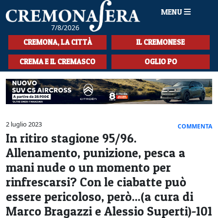
MENU
7/8/2026
HOME
CREMONA, LA CITTÀ
IL CREMONESE
CRONACA
CREMA E IL CREMASCO
OGLIO PO
SPORT
LA MUSICA
CULTURA
2 luglio 2023
COMMENTA
In ritiro stagione 95/96.
LA STORIA
Allenamento, punizione, pesca a
SPETTACOLI
mani nude o un momento per
rinfrescarsi? Con le ciabatte può
L'EDITORIALE
essere pericoloso, però...(a cura di
SEZIONI
Marco Bragazzi e Alessio Superti)-101