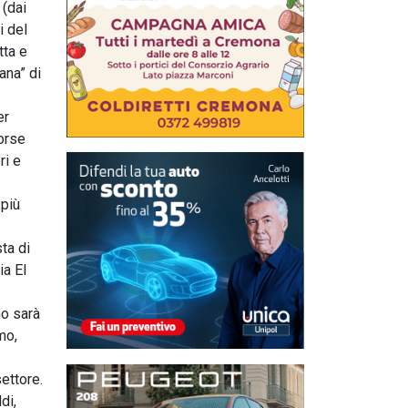
 (dai
i del
tta e
ana” di
er
forse
ri e
 più
ta di
ia El
mo sarà
mo,
ettore.
di,