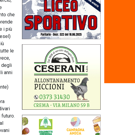
ercio,
e
onto che
 prende
e i più
iesel)
iù
tutte le
vece,
 degli
i anni
nte)
era
ivari
 futuro.
al
ovani