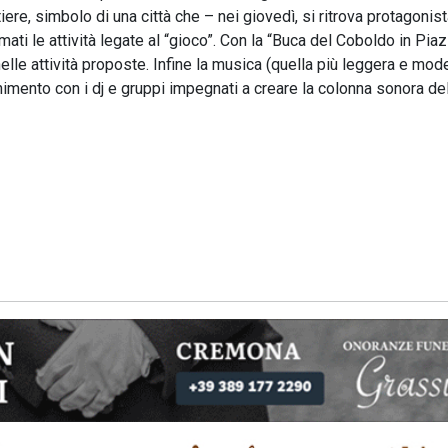
ere, simbolo di una città che – nei giovedì, si ritrova protagonis
mati le attività legate al “gioco”. Con la “Buca del Coboldo in Pia
lle attività proposte. Infine la musica (quella più leggera e mode
nimento con i dj e gruppi impegnati a creare la colonna sonora de