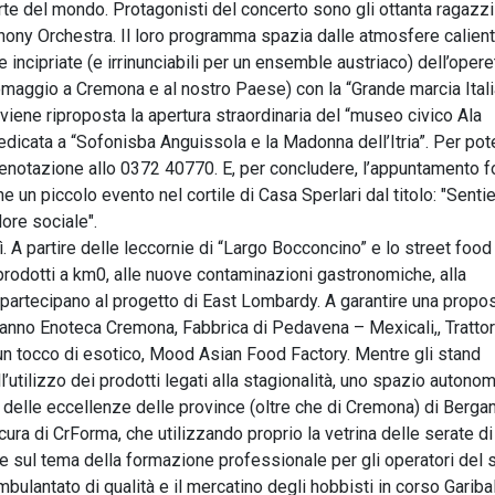
te del mondo. Protagonisti del concerto sono gli ottanta ragazzi
phony Orchestra. Il loro programma spazia dalle atmosfere calient
cipriate (e irrinunciabili per un ensemble austriaco) dell’opere
 omaggio a Cremona e al nostro Paese) con la “Grande marcia Itali
iene riproposta la apertura straordinaria del “museo civico Ala
dedicata a “Sofonisba Anguissola e la Madonna dell’Itria”. Per pot
prenotazione allo 0372 40770. E, per concludere, l’appuntamento 
ne un piccolo evento nel cortile di Casa Sperlari dal titolo: "Sentie
ore sociale".
ì. A partire delle leccornie di “Largo Bocconcino” e lo street food
 prodotti a km0, alle nuove contaminazioni gastronomiche, alla
e partecipano al progetto di East Lombardy. A garantire una propos
aranno Enoteca Cremona, Fabbrica di Pedavena – Mexicali,, Trattor
un tocco di esotico, Mood Asian Food Factory. Mentre gli stand
’utilizzo dei prodotti legati alla stagionalità, uno spazio autono
delle eccellenze delle province (oltre che di Cremona) di Berga
ura di CrForma, che utilizzando proprio la vetrina delle serate di
ve sul tema della formazione professionale per gli operatori del s
bulantato di qualità e il mercatino degli hobbisti in corso Garibal