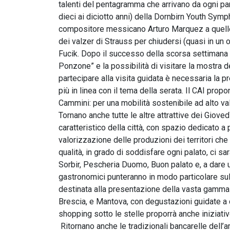
talenti del pentagramma che arrivano da ogni par
dieci ai diciotto anni) della Dornbirn Youth Sym
compositore messicano Arturo Marquez a quelle in
dei valzer di Strauss per chiudersi (quasi in un
Fucik. Dopo il successo della scorsa settimana v
Ponzone” e la possibilità di visitare la mostra 
partecipare alla visita guidata è necessaria la 
più in linea con il tema della serata. Il CAI propo
Cammini: per una mobilità sostenibile ad alto val
Tornano anche tutte le altre attrattive dei Gioved
caratteristico della città, con spazio dedicato a
valorizzazione delle produzioni dei territori ch
qualità, in grado di soddisfare ogni palato, ci s
Sorbir, Pescheria Duomo, Buon palato e, a dare 
gastronomici punteranno in modo particolare sull
destinata alla presentazione della vasta gamma 
Brescia, e Mantova, con degustazioni guidate a c
shopping sotto le stelle proporrà anche iniziati
Ritornano anche le tradizionali bancarelle dell’am