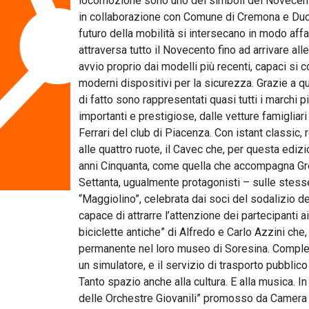
locomozione sono uno dei simboli del Novecent
in collaborazione con Comune di Cremona e Duc,
futuro della mobilità si intersecano in modo aff
attraversa tutto il Novecento fino ad arrivare a
avvio proprio dai modelli più recenti, capaci si co
moderni dispositivi per la sicurezza. Grazie a 
di fatto sono rappresentati quasi tutti i marchi p
importanti e prestigiose, dalle vetture famigliari 
Ferrari del club di Piacenza. Con istant classic,
alle quattro ruote, il Cavec che, per questa ediz
anni Cinquanta, come quella che accompagna Gr
Settanta, ugualmente protagonisti – sulle stesse
“Maggiolino”, celebrata dai soci del sodalizio 
capace di attrarre l’attenzione dei partecipanti 
biciclette antiche” di Alfredo e Carlo Azzini che
permanente nel loro museo di Soresina. Completa
un simulatore, e il servizio di trasporto pubblico d
Tanto spazio anche alla cultura. E alla musica. In 
delle Orchestre Giovanili” promosso da Camera