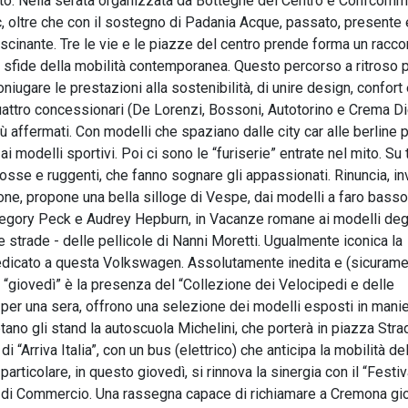
o. Nella serata organizzata da Botteghe del Centro e Confcomm
 oltre che con il sostegno di Padania Acque, passato, presente 
ascinante. Tre le vie e le piazze del centro prende forma un racc
lle sfide della mobilità contemporanea. Questo percorso a ritroso
niugare le prestazioni alla sostenibilità, di unire design, confort 
quattro concessionari (De Lorenzi, Bossoni, Autotorino e Crema D
iù affermati. Con modelli che spaziano dalle city car alle berline p
ai modelli sportivi. Poi ci sono le “furiserie” entrate nel mito. Su 
 rosse e ruggenti, che fanno sognare gli appassionati. Rinuncia, in
ione, propone una bella silloge di Vespe, dai modelli a faro basso
egory Peck e Audrey Hepburn, in Vacanze romane ai modelli degl
 strade - delle pellicole di Nanni Moretti. Ugualmente iconica la
dedicato a questa Volkswagen. Assolutamente inedita e (sicurame
ai “giovedì” è la presenza del “Collezione dei Velocipedi e delle
, per una sera, offrono una selezione dei modelli esposti in mani
no gli stand la autoscuola Michelini, che porterà in piazza Strad
i “Arriva Italia”, con un bus (elettrico) che anticipa la mobilità del
particolare, in questo giovedì, si rinnova la sinergia con il “Festiv
 di Commercio. Una rassegna capace di richiamare a Cremona gi