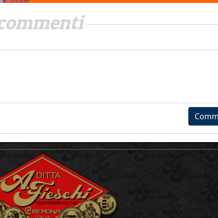
commenti
Comm