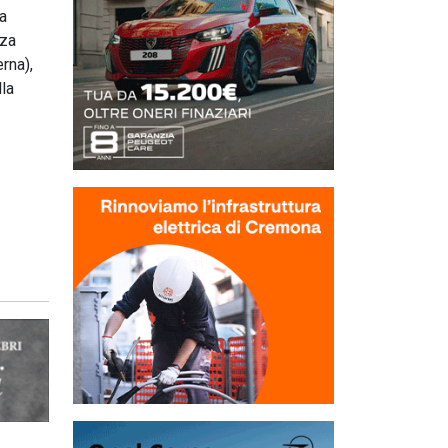
ta
zza
rna),
lla