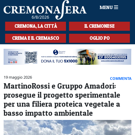
MENU
6/8/2026
HOME
CREMONA, LA CITTÀ
IL CREMONESE
CRONACA
CREMA E IL CREMASCO
OGLIO PO
SPORT
LA MUSICA
CULTURA
19 maggio 2026
COMMENTA
MartinoRossi e Gruppo Amadori:
LA STORIA
prosegue il progetto sperimentale
SPETTACOLI
per una filiera proteica vegetale a
basso impatto ambientale
L'EDITORIALE
SEZIONI