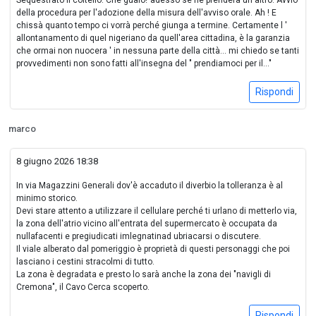
della procedura per l'adozione della misura dell'avviso orale. Ah ! E
chissà quanto tempo ci vorrà perché giunga a termine. Certamente l '
allontanamento di quel nigeriano da quell'area cittadina, è la garanzia
che ormai non nuocera ' in nessuna parte della città... mi chiedo se tanti
provvedimenti non sono fatti all'insegna del " prendiamoci per il..."
Rispondi
marco
8 giugno 2026 18:38
In via Magazzini Generali dov'è accaduto il diverbio la tolleranza è al
minimo storico.
Devi stare attento a utilizzare il cellulare perché ti urlano di metterlo via,
la zona dell'atrio vicino all'entrata del supermercato è occupata da
nullafacenti e pregiudicati imlegnatinad ubriacarsi o discutere.
Il viale alberato dal pomeriggio è proprietà di questi personaggi che poi
lasciano i cestini stracolmi di tutto.
La zona è degradata e presto lo sarà anche la zona dei "navigli di
Cremona", il Cavo Cerca scoperto.
Rispondi