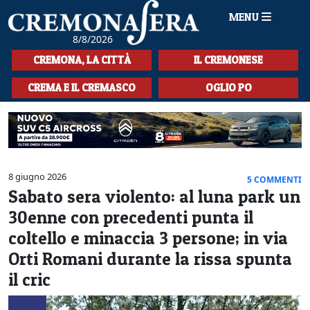
MENU
8/8/2026
HOME
CREMONA, LA CITTÀ
IL CREMONESE
CRONACA
CREMA E IL CREMASCO
OGLIO PO
SPORT
LA MUSICA
CULTURA
8 giugno 2026
5 COMMENTI
Sabato sera violento: al luna park un
LA STORIA
30enne con precedenti punta il
SPETTACOLI
coltello e minaccia 3 persone; in via
Orti Romani durante la rissa spunta
L'EDITORIALE
il cric
SEZIONI