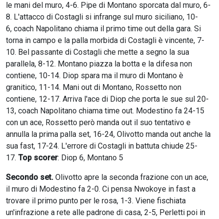
le mani del muro, 4-6. Pipe di Montano sporcata dal muro, 6-
8. L'attacco di Costagli si infrange sul muro siciliano, 10-
6, coach Napolitano chiama il primo time out della gara. Si
torna in campo e la palla morbida di Costagli è vincente, 7-
10. Bel passante di Costagli che mette a segno la sua
parallela, 8-12. Montano piazza la botta e la difesa non
contiene, 10-14. Diop spara ma il muro di Montano è
granitico, 11-14. Mani out di Montano, Rossetto non
contiene, 12-17. Arriva l'ace di Diop che porta le sue sul 20-
13, coach Napolitano chiama time out. Modestino fa 24-15
con un ace, Rossetto però manda out il suo tentativo e
annulla la prima palla set, 16-24, Olivotto manda out anche la
sua fast, 17-24. L'errore di Costagli in battuta chiude 25-
17.
Top scorer
: Diop 6, Montano 5
Secondo set.
Olivotto apre la seconda frazione con un ace,
il muro di Modestino fa 2-0. Ci pensa Nwokoye in fast a
trovare il primo punto per le rosa, 1-3. Viene fischiata
un'infrazione a rete alle padrone di casa, 2-5, Perletti poi in