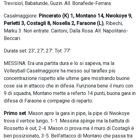
Trevisiol, Babatunde, Guzin. All. Bonafede-Ferrara.
Casalmaggiore:
Pincerato (K) 1, Montano 14, Nwokoye 9,
Perletti 3, Costagli 8, Nosella 2, Faraone (L)
, Ribechi,
Marku 3. Non entrate: Cantoni, Dalla Rosa. All. Napolitano-
Beccari.
Durata set: 23', 27', 27'. Tot: 77'
MESSINA. Era una partita dura e lo si sapeva, ma la
Volleyball Casalmaggiore ha messo sul taraflex più
concentrazione rispetto alle ultime gare mostrando buone
cose sia in attacco che in difesa. Funziona bene il muro con
9 di squadra, Montano mette a referto 14 punti, buona gara in
difesa di Faraone e compagne di reparto.
Primo set
. Mason apre la gara in pipe, la pipe di Nwokoye
trova il vertice lungo, 1-1. Messina spinge ma la battuta di
Rossetto è out, 2-4. Mason ci prova ma il muro di Costagli è
ben posizionato, 3-5. Bell'attacco di Montano che passa tra