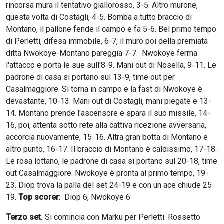
rincorsa mura il tentativo giallorosso, 3-5. Altro murone,
questa volta di Costagli, 4-5. Bomba a tutto braccio di
Montano, il pallone fende il campo e fa 5-6. Bel primo tempo
di Perletti, difesa immobile, 6-7, il muro poi della premiata
ditta Nwokoye-Montano pareggia 7-7. Nwokoye ferma
l'attacco e porta le sue sull'8-9. Mani out di Nosella, 9-11. Le
padrone di casa si portano sul 13-9, time out per
Casalmaggiore. Si torna in campo e la fast di Nwokoye è
devastante, 10-13. Mani out di Costagli, mani piegate e 13-
14. Montano prende l'ascensore e spara il suo missile, 14-
16, poi, attenta sotto rete alla cattiva ricezione avversaria,
accorcia nuovamente, 15-16. Altra gran botta di Montano e
altro punto, 16-17. Il braccio di Montano è caldissimo, 17-18.
Le rosa lottano, le padrone di casa si portano sul 20-18, time
out Casalmaggiore. Nwokoye è pronta al primo tempo, 19-
23. Diop trova la palla del set 24-19 e con un ace chiude 25-
19.
Top scorer
: Diop 6, Nwokoye 6
Terzo set.
Si comincia con Marku per Perletti. Rossetto