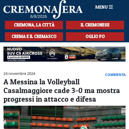
MENU
6/8/2026
HOME
CREMONA, LA CITTÀ
IL CREMONESE
CRONACA
CREMA E IL CREMASCO
OGLIO PO
SPORT
LA MUSICA
CULTURA
24 novembre 2024
COMMENTA
A Messina la Volleyball
LA STORIA
Casalmaggiore cade 3-0 ma mostra
SPETTACOLI
progressi in attacco e difesa
L'EDITORIALE
SEZIONI